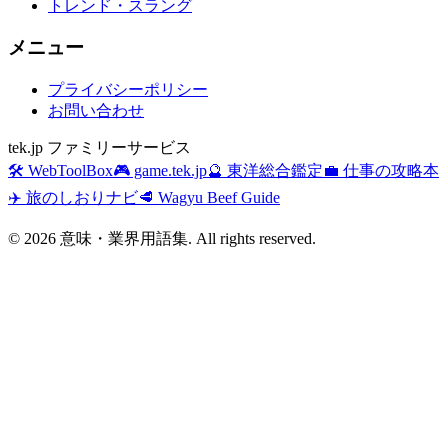
トレンド・スラング
メニュー
プライバシーポリシー
お問い合わせ
tek.jp ファミリーサービス
🛠️ WebToolBox
🎮 game.tek.jp
🔮 東洋総合鑑定
💼 仕事の攻略本
✈️ 旅のしおりナビ
🥩 Wagyu Beef Guide
©
2026
意味・業界用語集. All rights reserved.