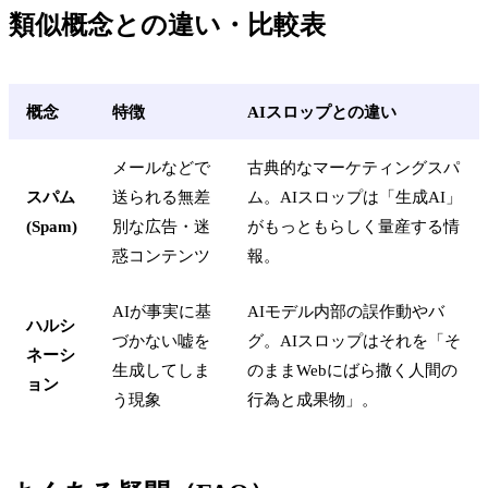
類似概念との違い・比較表
概念
特徴
AIスロップとの違い
メールなどで
古典的なマーケティングスパ
スパム
送られる無差
ム。AIスロップは「生成AI」
(Spam)
別な広告・迷
がもっともらしく量産する情
惑コンテンツ
報。
AIが事実に基
AIモデル内部の誤作動やバ
ハルシ
づかない嘘を
グ。AIスロップはそれを「そ
ネーシ
生成してしま
のままWebにばら撒く人間の
ョン
う現象
行為と成果物」。