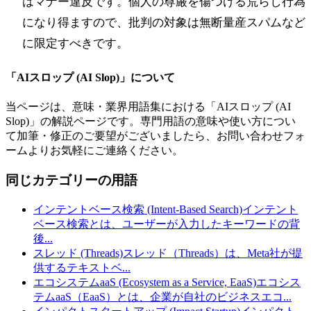
はマナー違反です。個人の尊厳を傷つける荒らし行為
になり得ますので、批判の対象は無断量産スパムなど
に限定すべきです。
「
AIスロップ (AI Slop)
」について
当ページは、意味・業界用語集における「
AIスロップ (AI
Slop)
」の解説ページです。専門用語の意味や使い方につい
て加筆・修正のご要望がございましたら、お問い合わせフォ
ームよりお気軽にご連絡ください。
同じカテゴリーの用語
インテントベース検索 (Intent-Based Search)
インテント
ベース検索とは、ユーザーが入力したキーワードの背
後
...
スレッド (Threads)
スレッド（Threads）は、Meta社が提
供するテキストベ
...
エコシステムaaS (Ecosystem as a Service, EaaS)
エコシス
テムaaS（EaaS）とは、企業が自社のビジネスエコ
...