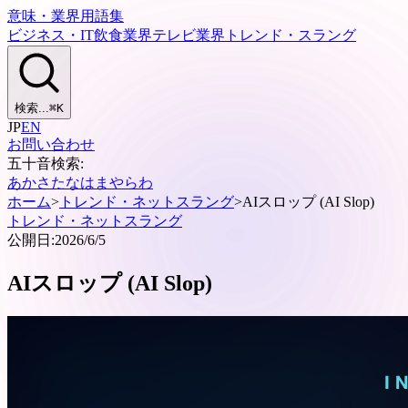
意味・業界用語集
ビジネス・IT
飲食業界
テレビ業界
トレンド・スラング
検索...
⌘
K
JP
EN
お問い合わせ
五十音検索:
あ
か
さ
た
な
は
ま
や
ら
わ
ホーム
>
トレンド・ネットスラング
>
AIスロップ (AI Slop)
トレンド・ネットスラング
公開日:
2026/6/5
AIスロップ (AI Slop)