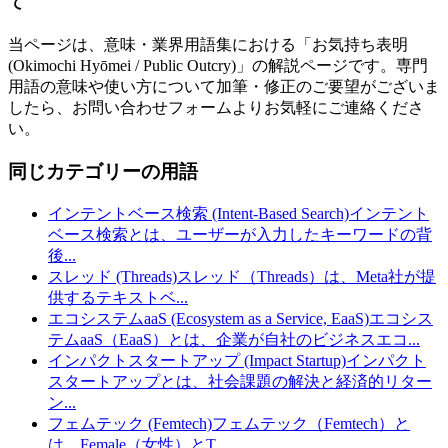
て
当ページは、意味・業界用語集における「
お気持ち表明
(Okimochi Hyōmei / Public Outcry)
」の解説ページです。専門
用語の意味や使い方について加筆・修正のご要望がございま
したら、お問い合わせフォームよりお気軽にご連絡くださ
い。
同じカテゴリーの用語
インテントベース検索 (Intent-Based Search)
インテント
ベース検索とは、ユーザーが入力したキーワードの背
後
...
スレッド (Threads)
スレッド（Threads）は、Meta社が提
供するテキストベ
...
エコシステムaaS (Ecosystem as a Service, EaaS)
エコシス
テムaaS（EaaS）とは、企業が自社のビジネスエコ
...
インパクトスタートアップ (Impact Startup)
インパクト
スタートアップとは、社会課題の解決と経済的リター
ン
...
フェムテック (Femtech)
フェムテック（Femtech）と
は、Female（女性）とT
...