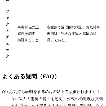
フ
ァ
ク
事実関係の正
客観的で論理的な検証。お気持ち
ト
確性を調査・
表明は「完全な主観と感情の吐
チ
検証すること
露」である。
ェ
ッ
ク
よくある疑問（FAQ）
Q1: お気持ち表明をするのはSNS上では嫌われますか？
A1: 個人の愚痴の範囲を超え、公式への過度な文句
や他ファンへの説教のようなお気持ち表明は、タイ