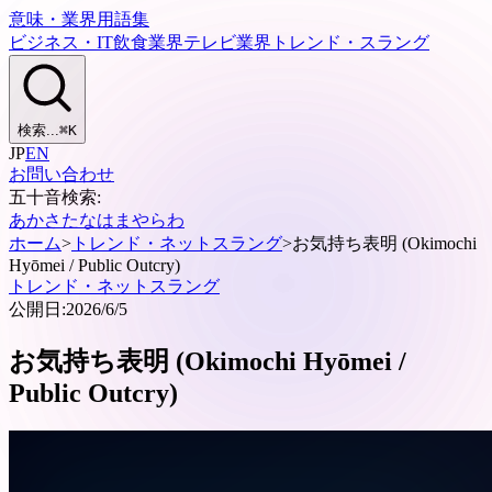
意味・業界用語集
ビジネス・IT
飲食業界
テレビ業界
トレンド・スラング
検索...
⌘
K
JP
EN
お問い合わせ
五十音検索:
あ
か
さ
た
な
は
ま
や
ら
わ
ホーム
>
トレンド・ネットスラング
>
お気持ち表明 (Okimochi
Hyōmei / Public Outcry)
トレンド・ネットスラング
公開日:
2026/6/5
お気持ち表明 (Okimochi Hyōmei /
Public Outcry)