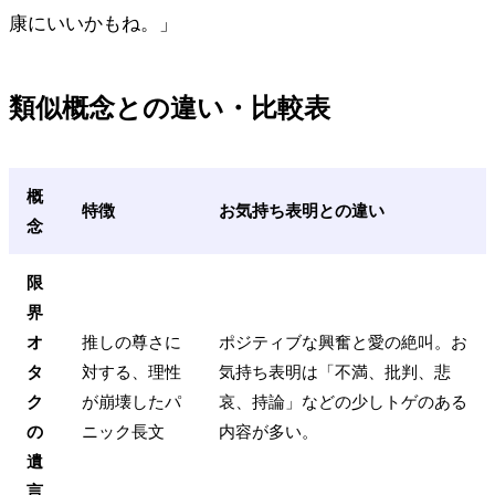
康にいいかもね。」
類似概念との違い・比較表
概
特徴
お気持ち表明との違い
念
限
界
オ
推しの尊さに
ポジティブな興奮と愛の絶叫。お
タ
対する、理性
気持ち表明は「不満、批判、悲
ク
が崩壊したパ
哀、持論」などの少しトゲのある
の
ニック長文
内容が多い。
遺
言