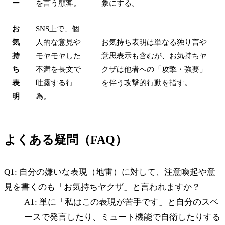
ー
を言う顧客。
象にする。
お
SNS上で、個
気
人的な意見や
お気持ち表明は単なる独り言や
持
モヤモヤした
意思表示も含むが、お気持ちヤ
ち
不満を長文で
クザは他者への「攻撃・強要」
表
吐露する行
を伴う攻撃的行動を指す。
明
為。
よくある疑問（FAQ）
Q1: 自分の嫌いな表現（地雷）に対して、注意喚起や意
見を書くのも「お気持ちヤクザ」と言われますか？
A1: 単に「私はこの表現が苦手です」と自分のスペ
ースで発言したり、ミュート機能で自衛したりする