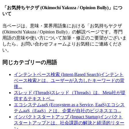
「
お気持ちヤクザ (Okimochi Yakuza / Opinion Bully)
」につ
いて
当ページは、意味・業界用語集における「
お気持ちヤクザ
(Okimochi Yakuza / Opinion Bully)
」の解説ページです。専門
用語の意味や使い方について加筆・修正のご要望がございま
したら、お問い合わせフォームよりお気軽にご連絡くださ
い。
同じカテゴリーの用語
インテントベース検索 (Intent-Based Search)
インテント
ベース検索とは、ユーザーが入力したキーワードの背
後
...
スレッド (Threads)
スレッド（Threads）は、Meta社が提
供するテキストベ
...
エコシステムaaS (Ecosystem as a Service, EaaS)
エコシス
テムaaS（EaaS）とは、企業が自社のビジネスエコ
...
インパクトスタートアップ (Impact Startup)
インパクト
スタートアップとは、社会課題の解決と経済的リター
ン
...