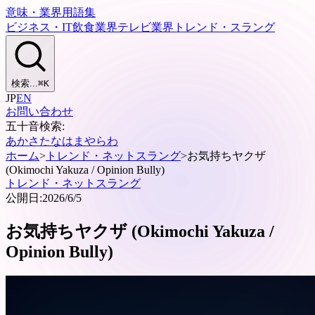
意味・業界用語集
ビジネス・IT
飲食業界
テレビ業界
トレンド・スラング
検索...
⌘
K
JP
EN
お問い合わせ
五十音検索:
あ
か
さ
た
な
は
ま
や
ら
わ
ホーム
>
トレンド・ネットスラング
>
お気持ちヤクザ
(Okimochi Yakuza / Opinion Bully)
トレンド・ネットスラング
公開日:
2026/6/5
お気持ちヤクザ (Okimochi Yakuza /
Opinion Bully)