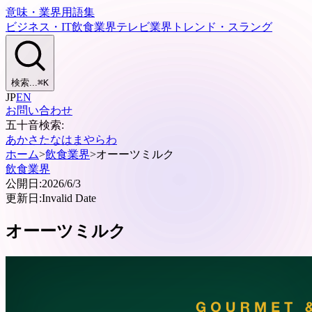
意味・業界用語集
ビジネス・IT
飲食業界
テレビ業界
トレンド・スラング
検索...
⌘
K
JP
EN
お問い合わせ
五十音検索:
あ
か
さ
た
な
は
ま
や
ら
わ
ホーム
>
飲食業界
>
オーーツミルク
飲食業界
公開日:
2026/6/3
更新日:
Invalid Date
オーーツミルク