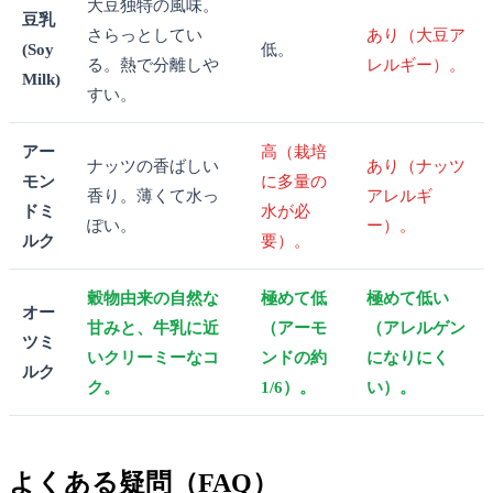
大豆独特の風味。
豆乳
さらっとしてい
あり（大豆ア
(Soy
低。
る。熱で分離しや
レルギー）。
Milk)
すい。
アー
高（栽培
ナッツの香ばしい
あり（ナッツ
モン
に多量の
香り。薄くて水っ
アレルギ
ドミ
水が必
ぽい。
ー）。
ルク
要）。
穀物由来の自然な
極めて低
極めて低い
オー
甘みと、牛乳に近
（アーモ
（アレルゲン
ツミ
いクリーミーなコ
ンドの約
になりにく
ルク
ク。
1/6）。
い）。
よくある疑問（FAQ）