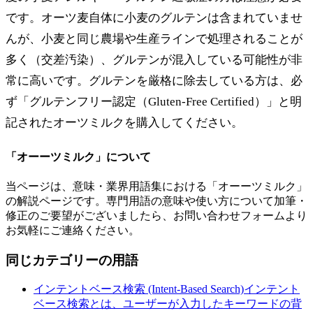
です。オーツ麦自体に小麦のグルテンは含まれていませ
んが、小麦と同じ農場や生産ラインで処理されることが
多く（交差汚染）、グルテンが混入している可能性が非
常に高いです。グルテンを厳格に除去している方は、必
ず「グルテンフリー認定（Gluten-Free Certified）」と明
記されたオーツミルクを購入してください。
「
オーーツミルク
」について
当ページは、意味・業界用語集における「
オーーツミルク
」
の解説ページです。専門用語の意味や使い方について加筆・
修正のご要望がございましたら、お問い合わせフォームより
お気軽にご連絡ください。
同じカテゴリーの用語
インテントベース検索 (Intent-Based Search)
インテント
ベース検索とは、ユーザーが入力したキーワードの背