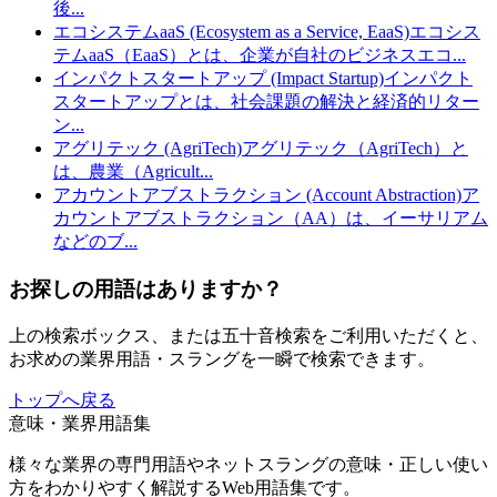
後
...
エコシステムaaS (Ecosystem as a Service, EaaS)
エコシス
テムaaS（EaaS）とは、企業が自社のビジネスエコ
...
インパクトスタートアップ (Impact Startup)
インパクト
スタートアップとは、社会課題の解決と経済的リター
ン
...
アグリテック (AgriTech)
アグリテック（AgriTech）と
は、農業（Agricult
...
アカウントアブストラクション (Account Abstraction)
ア
カウントアブストラクション（AA）は、イーサリアム
などのブ
...
お探しの用語はありますか？
上の検索ボックス、または五十音検索をご利用いただくと、
お求めの業界用語・スラングを一瞬で検索できます。
トップへ戻る
意味・業界用語集
様々な業界の専門用語やネットスラングの意味・正しい使い
方をわかりやすく解説するWeb用語集です。