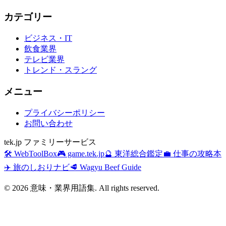
カテゴリー
ビジネス・IT
飲食業界
テレビ業界
トレンド・スラング
メニュー
プライバシーポリシー
お問い合わせ
tek.jp ファミリーサービス
🛠️ WebToolBox
🎮 game.tek.jp
🔮 東洋総合鑑定
💼 仕事の攻略本
✈️ 旅のしおりナビ
🥩 Wagyu Beef Guide
©
2026
意味・業界用語集. All rights reserved.