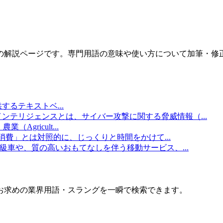
の解説ページです。専門用語の意味や使い方について加筆・修
提供するテキストベ
...
インテリジェンスとは、サイバー攻撃に関する脅威情報（
...
業（Agricult
...
消費」とは対照的に、じっくりと時間をかけて
...
級車や、質の高いおもてなしを伴う移動サービス、
...
お求めの業界用語・スラングを一瞬で検索できます。