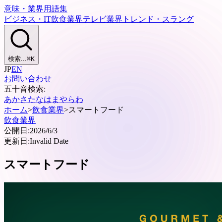
意味・業界用語集
ビジネス・IT
飲食業界
テレビ業界
トレンド・スラング
検索...
⌘
K
JP
EN
お問い合わせ
五十音検索:
あ
か
さ
た
な
は
ま
や
ら
わ
ホーム
>
飲食業界
>
スマートフード
飲食業界
公開日:
2026/6/3
更新日:
Invalid Date
スマートフード