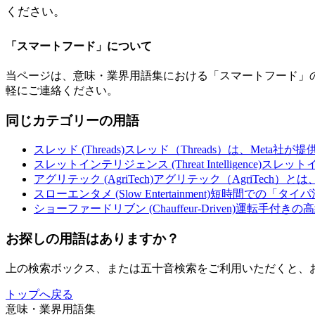
ください。
「
スマートフード
」について
当ページは、意味・業界用語集における「
スマートフード
」
軽にご連絡ください。
同じカテゴリーの用語
スレッド (Threads)
スレッド（Threads）は、Meta社が
スレットインテリジェンス (Threat Intelligence)
スレット
アグリテック (AgriTech)
アグリテック（AgriTech）とは、農
スローエンタメ (Slow Entertainment)
短時間での「タイパ
ショーファードリブン (Chauffeur-Driven)
運転手付きの高
お探しの用語はありますか？
上の検索ボックス、または五十音検索をご利用いただくと、
トップへ戻る
意味・業界用語集