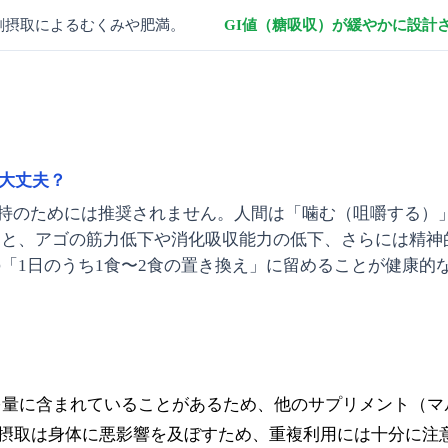
剰摂取によるむくみや肥満。
GI値（糖吸収）が緩やかに設計
大丈夫？
持のためには推奨されません。人間は「噛む（咀嚼する）
ると、アゴの筋力低下や消化吸収能力の低下、さらには精神
「1日のうち1食〜2食の置き換え」に留めることが健康的
多量に含まれていることがあるため、他のサプリメント（マ
剰摂取は身体に悪影響を及ぼすため、重複利用には十分に注