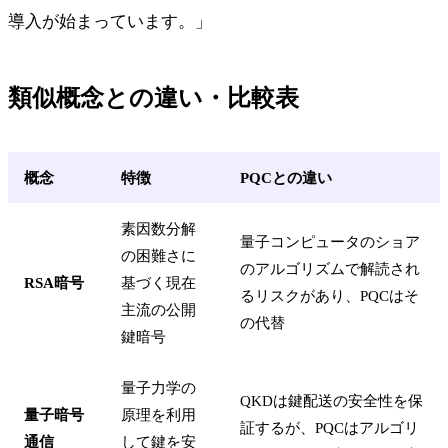
導入が始まっています。」
類似概念との違い・比較表
概念
特徴
PQCとの違い
素因数分解
量子コンピュータのショア
の困難さに
のアルゴリズムで解読され
RSA暗号
基づく現在
るリスクがあり、PQCはそ
主流の公開
の代替
鍵暗号
量子力学の
QKDは鍵配送の安全性を保
量子暗号
原理を利用
証するが、PQCはアルゴリ
通信
して鍵を安