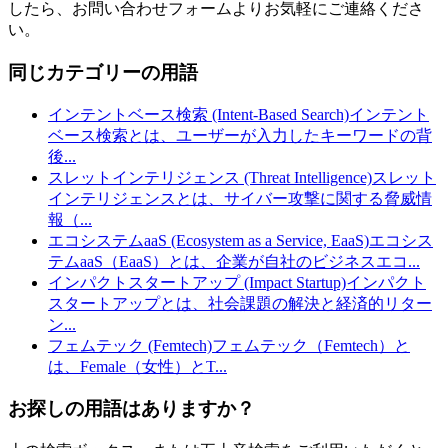
したら、お問い合わせフォームよりお気軽にご連絡くださ
い。
同じカテゴリーの用語
インテントベース検索 (Intent-Based Search)
インテント
ベース検索とは、ユーザーが入力したキーワードの背
後
...
スレットインテリジェンス (Threat Intelligence)
スレット
インテリジェンスとは、サイバー攻撃に関する脅威情
報（
...
エコシステムaaS (Ecosystem as a Service, EaaS)
エコシス
テムaaS（EaaS）とは、企業が自社のビジネスエコ
...
インパクトスタートアップ (Impact Startup)
インパクト
スタートアップとは、社会課題の解決と経済的リター
ン
...
フェムテック (Femtech)
フェムテック（Femtech）と
は、Female（女性）とT
...
お探しの用語はありますか？