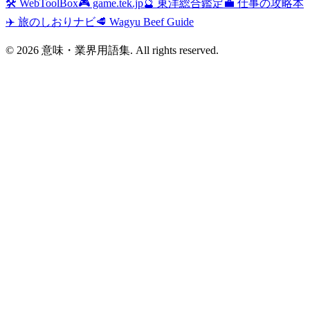
🛠️ WebToolBox
🎮 game.tek.jp
🔮 東洋総合鑑定
💼 仕事の攻略本
✈️ 旅のしおりナビ
🥩 Wagyu Beef Guide
©
2026
意味・業界用語集. All rights reserved.