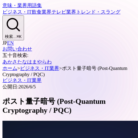
意味・業界用語集
ビジネス・IT
飲食業界
テレビ業界
トレンド・スラング
検索...
⌘
K
JP
EN
お問い合わせ
五十音検索:
あ
か
さ
た
な
は
ま
や
ら
わ
ホーム
>
ビジネス・IT業界
>
ポスト量子暗号 (Post-Quantum
Cryptography / PQC)
ビジネス・IT業界
公開日:
2026/6/5
ポスト量子暗号 (Post-Quantum
Cryptography / PQC)