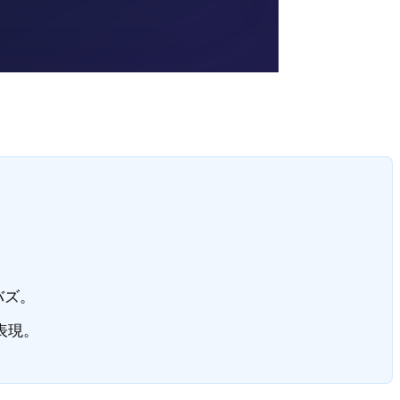
バズ。
表現。