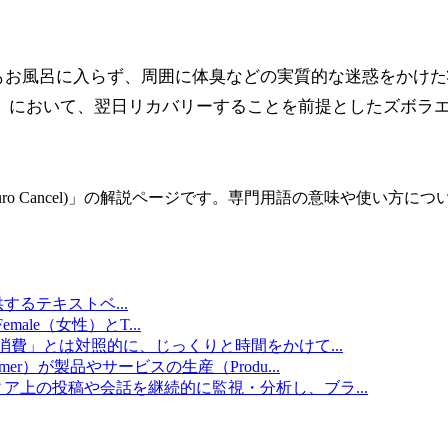
日もお風呂に入らず、周囲に体臭などの実質的な迷惑をかけ
」において、翌日リカバリーすることを前提としたズボラ
Cancel)
」の解説ページです。専門用語の意味や使い方につ
提供するテキストベ
...
emale（女性）とT
...
消費」とは対照的に、じっくりと時間をかけて
...
umer）が製品やサービスの生産（Produ
...
ィア上の投稿や会話を継続的に監視・分析し、ブラ
...