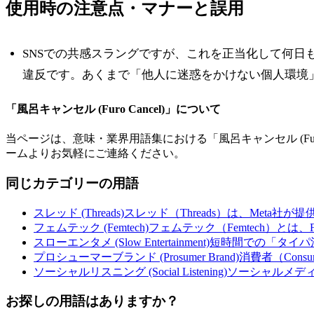
使用時の注意点・マナーと誤用
SNSでの共感スラングですが、これを正当化して何
違反です。あくまで「他人に迷惑をかけない個人環境
「
風呂キャンセル (Furo Cancel)
」について
当ページは、意味・業界用語集における「
風呂キャンセル (Furo 
ームよりお気軽にご連絡ください。
同じカテゴリーの用語
スレッド (Threads)
スレッド（Threads）は、Meta社が
フェムテック (Femtech)
フェムテック（Femtech）とは、F
スローエンタメ (Slow Entertainment)
短時間での「タイパ
プロシューマーブランド (Prosumer Brand)
消費者（Cons
ソーシャルリスニング (Social Listening)
ソーシャルメデ
お探しの用語はありますか？