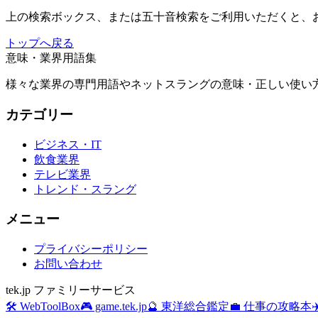
上の検索ボックス、または五十音検索をご利用いただくと、
トップへ戻る
意味・業界用語集
様々な業界の専門用語やネットスラングの意味・正しい使い方
カテゴリー
ビジネス・IT
飲食業界
テレビ業界
トレンド・スラング
メニュー
プライバシーポリシー
お問い合わせ
tek.jp ファミリーサービス
🛠️ WebToolBox
🎮 game.tek.jp
🔮 東洋総合鑑定
💼 仕事の攻略本