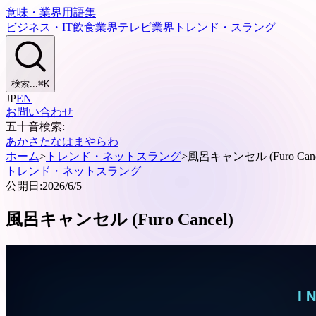
意味・業界用語集
ビジネス・IT
飲食業界
テレビ業界
トレンド・スラング
検索...
⌘
K
JP
EN
お問い合わせ
五十音検索:
あ
か
さ
た
な
は
ま
や
ら
わ
ホーム
>
トレンド・ネットスラング
>
風呂キャンセル (Furo Canc
トレンド・ネットスラング
公開日:
2026/6/5
風呂キャンセル (Furo Cancel)