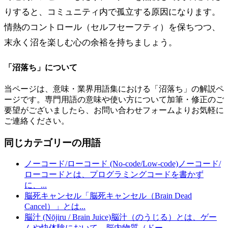
りすると、コミュニティ内で孤立する原因になります。
情熱のコントロール（セルフセーフティ）を保ちつつ、
末永く沼を楽しむ心の余裕を持ちましょう。
「
沼落ち
」について
当ページは、意味・業界用語集における「
沼落ち
」の解説ペ
ージです。専門用語の意味や使い方について加筆・修正のご
要望がございましたら、お問い合わせフォームよりお気軽に
ご連絡ください。
同じカテゴリーの用語
ノーコード/ローコード (No-code/Low-code)
ノーコード/
ローコードとは、プログラミングコードを書かず
に、
...
脳死キャンセル
「脳死キャンセル（Brain Dead
Cancel）」とは
...
脳汁 (Nōjiru / Brain Juice)
脳汁（のうじる）とは、ゲー
ムや快体験において、脳内物質（ドー
...