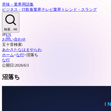
意味・業界用語集
ビジネス・IT
飲食業界
テレビ業界
トレンド・スラング
検索...
⌘
K
JP
EN
お問い合わせ
五十音検索:
あ
か
さ
た
な
は
ま
や
ら
わ
ホーム
>
な行
>
沼落ち
な行
公開日:
2026/6/3
沼落ち