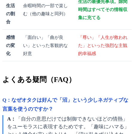
生活の最優先事項。隙間
生活
余暇時間の一部で楽し
時間はすべてその情報収
の割
む（他の趣味と同列）
集に充てる
合
感情
「面白い」「曲が良
「尊い」「人生が救われ
の変
い」といった客観的な
た」といった強烈な主観
化
好意
的幸福感
よくある疑問（FAQ）
Q：なぜオタクは好んで「沼」という少しネガティブな
言葉を使うのですか？
A：
「自分の意思だけでは制御できないほどの情熱」
をユーモラスに表現するためです。「趣味にハマる」