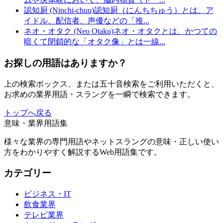
認知厨 (Ninchi-chuu)
認知厨（にんちちゅう）とは、ア
イドル、配信者、声優などの「推
...
ネオ・オタク (Neo Otaku)
ネオ・オタクとは、かつての
暗くて閉鎖的な「オタク像」とは一線
...
お探しの用語はありますか？
上の検索ボックス、または五十音検索をご利用いただくと、
お求めの業界用語・スラングを一瞬で検索できます。
トップへ戻る
意味・業界用語集
様々な業界の専門用語やネットスラングの意味・正しい使い
方をわかりやすく解説するWeb用語集です。
カテゴリー
ビジネス・IT
飲食業界
テレビ業界