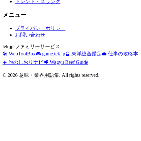
トレンド・スラング
メニュー
プライバシーポリシー
お問い合わせ
tek.jp ファミリーサービス
🛠️ WebToolBox
🎮 game.tek.jp
🔮 東洋総合鑑定
💼 仕事の攻略本
✈️ 旅のしおりナビ
🥩 Wagyu Beef Guide
©
2026
意味・業界用語集. All rights reserved.