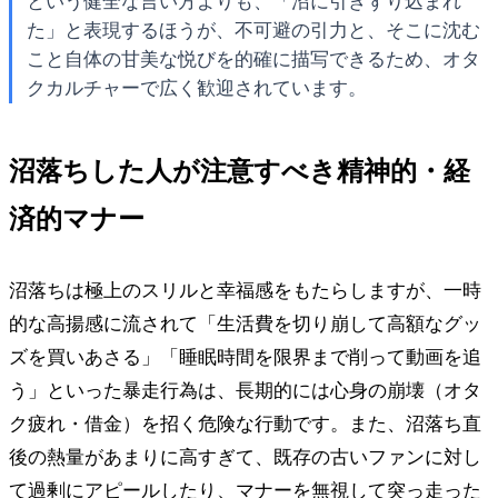
という健全な言い方よりも、「沼に引きずり込まれ
た」と表現するほうが、不可避の引力と、そこに沈む
こと自体の甘美な悦びを的確に描写できるため、オタ
クカルチャーで広く歓迎されています。
沼落ちした人が注意すべき精神的・経
済的マナー
沼落ちは極上のスリルと幸福感をもたらしますが、一時
的な高揚感に流されて「生活費を切り崩して高額なグッ
ズを買いあさる」「睡眠時間を限界まで削って動画を追
う」といった暴走行為は、長期的には心身の崩壊（オタ
ク疲れ・借金）を招く危険な行動です。また、沼落ち直
後の熱量があまりに高すぎて、既存の古いファンに対し
て過剰にアピールしたり、マナーを無視して突っ走った