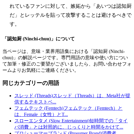
れているファンに対して、嫉妬から「あいつは認知厨
だ」とレッテルを貼って攻撃することは避けるべきで
す。
「
認知厨 (Ninchi-chuu)
」について
当ページは、意味・業界用語集における「
認知厨 (Ninchi-
chuu)
」の解説ページです。専門用語の意味や使い方につい
て加筆・修正のご要望がございましたら、お問い合わせフォ
ームよりお気軽にご連絡ください。
同じカテゴリーの用語
スレッド (Threads)
スレッド（Threads）は、Meta社が提
供するテキストベ
...
フェムテック (Femtech)
フェムテック（Femtech）と
は、Female（女性）とT
...
スローエンタメ (Slow Entertainment)
短時間での「タイ
パ消費」とは対照的に、じっくりと時間をかけて
...
プロシューマーブランド (Prosumer Brand)
消費者