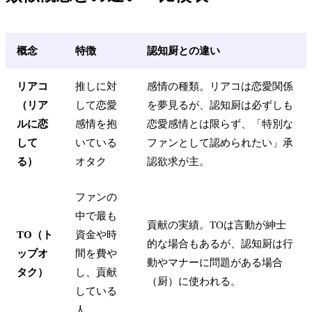
概念
特徴
認知厨との違い
リアコ
推しに対
感情の種類。リアコは恋愛関係
（リア
して恋愛
を夢見るが、認知厨は必ずしも
ルに恋
感情を抱
恋愛感情とは限らず、「特別な
して
いている
ファンとして認められたい」承
る）
オタク
認欲求が主。
ファンの
中で最も
貢献の実績。TOは言動が紳士
TO（ト
資金や時
的な場合もあるが、認知厨は行
ップオ
間を費や
動やマナーに問題がある場合
タク）
し、貢献
（厨）に使われる。
している
人