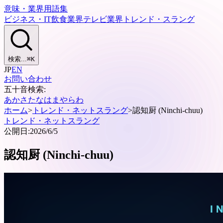
意味・業界用語集
ビジネス・IT
飲食業界
テレビ業界
トレンド・スラング
検索...
⌘
K
JP
EN
お問い合わせ
五十音検索:
あ
か
さ
た
な
は
ま
や
ら
わ
ホーム
>
トレンド・ネットスラング
>
認知厨 (Ninchi-chuu)
トレンド・ネットスラング
公開日:
2026/6/5
認知厨 (Ninchi-chuu)