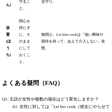
守るこ
見守り。
ん)
と。
関心を
放
持たず
置
に、そ
無関心。Let him cookは「強い興味や
(ほ
のまま
期待を持って、あえて介入しない」状
う
にして
態。
ち)
おくこ
と。
よくある疑問（FAQ）
Q1: 主語が女性や複数の場合はどう変化しますか？
A1: 女性に対しては「Let her cook（彼女にやらせて