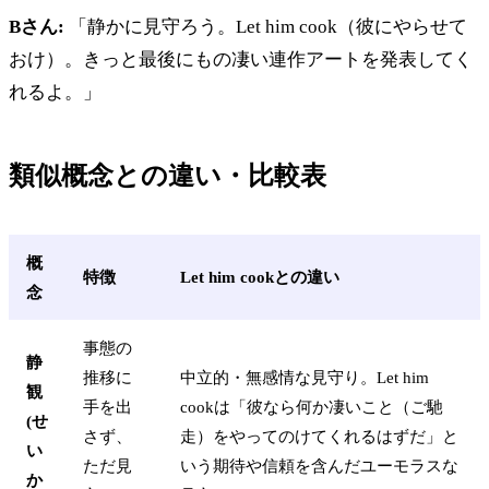
Bさん:
「静かに見守ろう。Let him cook（彼にやらせて
おけ）。きっと最後にもの凄い連作アートを発表してく
れるよ。」
類似概念との違い・比較表
概
特徴
Let him cookとの違い
念
事態の
静
推移に
中立的・無感情な見守り。Let him
観
手を出
cookは「彼なら何か凄いこと（ご馳
(せ
さず、
走）をやってのけてくれるはずだ」と
い
ただ見
いう期待や信頼を含んだユーモラスな
か