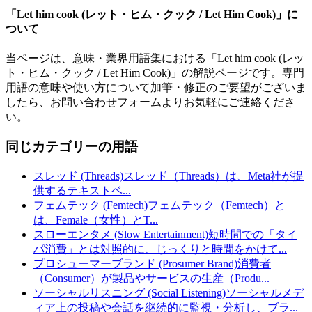
「
Let him cook (レット・ヒム・クック / Let Him Cook)
」に
ついて
当ページは、意味・業界用語集における「
Let him cook (レッ
ト・ヒム・クック / Let Him Cook)
」の解説ページです。専門
用語の意味や使い方について加筆・修正のご要望がございま
したら、お問い合わせフォームよりお気軽にご連絡くださ
い。
同じカテゴリーの用語
スレッド (Threads)
スレッド（Threads）は、Meta社が提
供するテキストベ
...
フェムテック (Femtech)
フェムテック（Femtech）と
は、Female（女性）とT
...
スローエンタメ (Slow Entertainment)
短時間での「タイ
パ消費」とは対照的に、じっくりと時間をかけて
...
プロシューマーブランド (Prosumer Brand)
消費者
（Consumer）が製品やサービスの生産（Produ
...
ソーシャルリスニング (Social Listening)
ソーシャルメデ
ィア上の投稿や会話を継続的に監視・分析し、ブラ
...