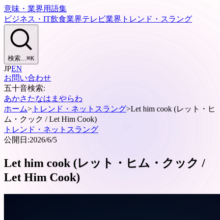
意味・業界用語集
ビジネス・IT
飲食業界
テレビ業界
トレンド・スラング
検索...
⌘
K
JP
EN
お問い合わせ
五十音検索:
あ
か
さ
た
な
は
ま
や
ら
わ
ホーム
>
トレンド・ネットスラング
>
Let him cook (レット・ヒ
ム・クック / Let Him Cook)
トレンド・ネットスラング
公開日:
2026/6/5
Let him cook (レット・ヒム・クック /
Let Him Cook)