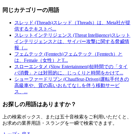
同じカテゴリーの用語
スレッド (Threads)
スレッド（Threads）は、Meta社が提
供するテキストベ
...
スレットインテリジェンス (Threat Intelligence)
スレット
インテリジェンスとは、サイバー攻撃に関する脅威情
報（
...
フェムテック (Femtech)
フェムテック（Femtech）と
は、Female（女性）とT
...
スローエンタメ (Slow Entertainment)
短時間での「タイ
パ消費」とは対照的に、じっくりと時間をかけて
...
ショーファードリブン (Chauffeur-Driven)
運転手付きの
高級車や、質の高いおもてなしを伴う移動サービ
ス、
...
お探しの用語はありますか？
上の検索ボックス、または五十音検索をご利用いただくと、
お求めの業界用語・スラングを一瞬で検索できます。