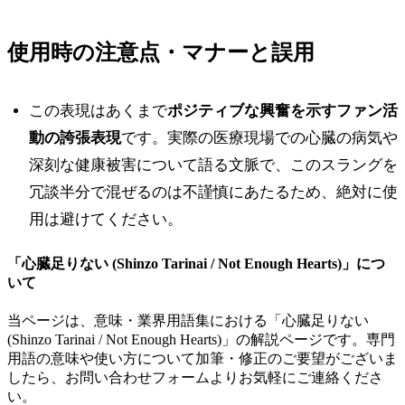
使用時の注意点・マナーと誤用
この表現はあくまで
ポジティブな興奮を示すファン活
動の誇張表現
です。実際の医療現場での心臓の病気や
深刻な健康被害について語る文脈で、このスラングを
冗談半分で混ぜるのは不謹慎にあたるため、絶対に使
用は避けてください。
「
心臓足りない (Shinzo Tarinai / Not Enough Hearts)
」につ
いて
当ページは、意味・業界用語集における「
心臓足りない
(Shinzo Tarinai / Not Enough Hearts)
」の解説ページです。専門
用語の意味や使い方について加筆・修正のご要望がございま
したら、お問い合わせフォームよりお気軽にご連絡くださ
い。