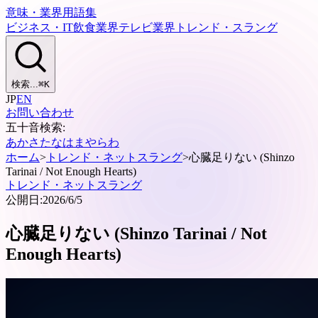
意味・業界用語集
ビジネス・IT
飲食業界
テレビ業界
トレンド・スラング
検索...
⌘
K
JP
EN
お問い合わせ
五十音検索:
あ
か
さ
た
な
は
ま
や
ら
わ
ホーム
>
トレンド・ネットスラング
>
心臓足りない (Shinzo
Tarinai / Not Enough Hearts)
トレンド・ネットスラング
公開日:
2026/6/5
心臓足りない (Shinzo Tarinai / Not
Enough Hearts)