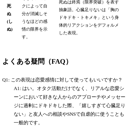
死ぬは終焉（限界突破）を表す
死
クによって自
抽象語。心臓足りないは「胸の
ぬ
分が消滅しそ
ドキドキ・トキメキ」という身
(し
うなほどの感
体的リアクションをデフォルメ
ぬ)
情の限界を示
した表現。
す。
よくある疑問（FAQ）
Q1: この表現は恋愛感情に対して使ってもいいですか？
A1: はい。オタク活動だけでなく、リアルな恋愛シ
ーンにおいて好きな人からのアプローチやメッセー
ジに過剰にドキドキした際、「嬉しすぎて心臓足り
ない」と友人への相談やSNSで自虐的に使うことも
一般的です。