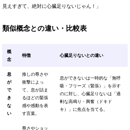
見えすぎて、絶対に心臓足りないじゃん！」
類似概念との違い・比較表
概
特徴
心臓足りないとの違い
念
息
推しの尊さや
息ができないは一時的な「無呼
が
衝撃によっ
吸・フリーズ（緊張）」を示す
で
て、息が詰ま
のに対し、心臓足りないは「過
き
るほどの緊張
剰な高鳴り・興奮（ドキド
な
感や感動を表
キ）」に焦点を当てる。
い
す言葉。
尊さやショッ