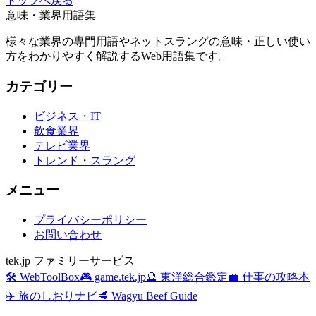
トップへ戻る
意味・業界用語集
様々な業界の専門用語やネットスラングの意味・正しい使い
方をわかりやすく解説するWeb用語集です。
カテゴリー
ビジネス・IT
飲食業界
テレビ業界
トレンド・スラング
メニュー
プライバシーポリシー
お問い合わせ
tek.jp ファミリーサービス
🛠️ WebToolBox
🎮 game.tek.jp
🔮 東洋総合鑑定
💼 仕事の攻略本
✈️ 旅のしおりナビ
🥩 Wagyu Beef Guide