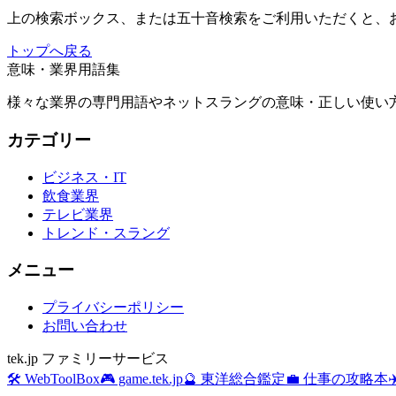
上の検索ボックス、または五十音検索をご利用いただくと、
トップへ戻る
意味・業界用語集
様々な業界の専門用語やネットスラングの意味・正しい使い方
カテゴリー
ビジネス・IT
飲食業界
テレビ業界
トレンド・スラング
メニュー
プライバシーポリシー
お問い合わせ
tek.jp ファミリーサービス
🛠️ WebToolBox
🎮 game.tek.jp
🔮 東洋総合鑑定
💼 仕事の攻略本