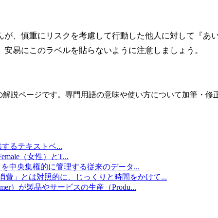
んが、慎重にリスクを考慮して行動した他人に対して『あ
、安易にこのラベルを貼らないように注意しましょう。
の解説ページです。専門用語の意味や使い方について加筆・修
提供するテキストベ
...
emale（女性）とT
...
タを中央集権的に管理する従来のデータ
...
消費」とは対照的に、じっくりと時間をかけて
...
umer）が製品やサービスの生産（Produ
...