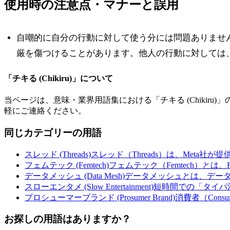
使用時の注意点・マナーと誤用
自嘲的に自分の行動に対して使う分には問題ありませ
厳を傷つけることがあります。他人の行動に対しては
「
チキる (Chikiru)
」について
当ページは、意味・業界用語集における「
チキる (Chikiru)
」
軽にご連絡ください。
同じカテゴリーの用語
スレッド (Threads)
スレッド（Threads）は、Meta社が
フェムテック (Femtech)
フェムテック（Femtech）とは、F
データメッシュ (Data Mesh)
データメッシュとは、デー
スローエンタメ (Slow Entertainment)
短時間での「タイパ
プロシューマーブランド (Prosumer Brand)
消費者（Cons
お探しの用語はありますか？