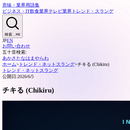
意味・業界用語集
ビジネス・IT
飲食業界
テレビ業界
トレンド・スラング
検索...
⌘
K
JP
EN
お問い合わせ
五十音検索:
あ
か
さ
た
な
は
ま
や
ら
わ
ホーム
>
トレンド・ネットスラング
>
チキる (Chikiru)
トレンド・ネットスラング
公開日:
2026/6/5
チキる (Chikiru)