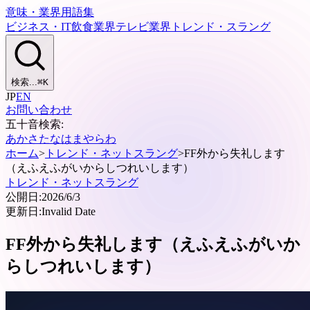
意味・業界用語集
ビジネス・IT
飲食業界
テレビ業界
トレンド・スラング
検索...
⌘
K
JP
EN
お問い合わせ
五十音検索:
あ
か
さ
た
な
は
ま
や
ら
わ
ホーム
>
トレンド・ネットスラング
>
FF外から失礼します
（えふえふがいからしつれいします）
トレンド・ネットスラング
公開日:
2026/6/3
更新日:
Invalid Date
FF外から失礼します（えふえふがいか
らしつれいします）