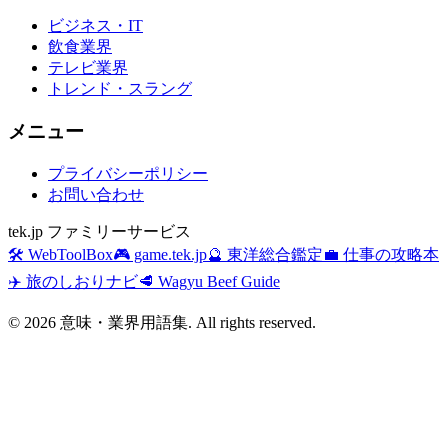
ビジネス・IT
飲食業界
テレビ業界
トレンド・スラング
メニュー
プライバシーポリシー
お問い合わせ
tek.jp ファミリーサービス
🛠️ WebToolBox
🎮 game.tek.jp
🔮 東洋総合鑑定
💼 仕事の攻略本
✈️ 旅のしおりナビ
🥩 Wagyu Beef Guide
©
2026
意味・業界用語集. All rights reserved.