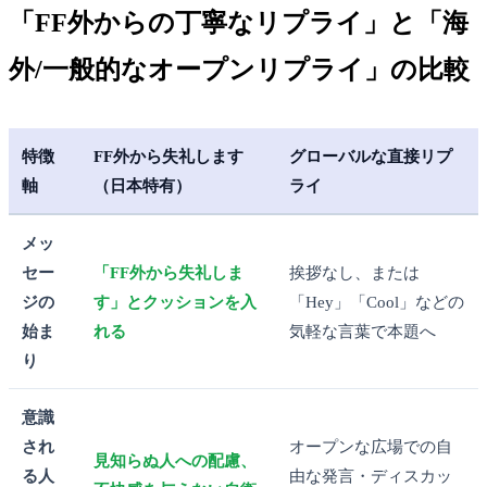
「FF外からの丁寧なリプライ」と「海
外/一般的なオープンリプライ」の比較
特徴
FF外から失礼します
グローバルな直接リプ
軸
（日本特有）
ライ
メッ
セー
「FF外から失礼しま
挨拶なし、または
ジの
す」とクッションを入
「Hey」「Cool」などの
始ま
れる
気軽な言葉で本題へ
り
意識
され
オープンな広場での自
見知らぬ人への配慮、
る人
由な発言・ディスカッ