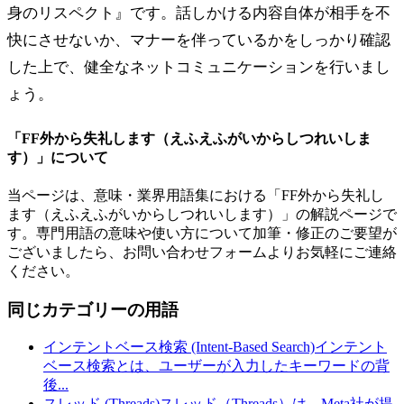
身のリスペクト』です。話しかける内容自体が相手を不
快にさせないか、マナーを伴っているかをしっかり確認
した上で、健全なネットコミュニケーションを行いまし
ょう。
「
FF外から失礼します（えふえふがいからしつれいしま
す）
」について
当ページは、意味・業界用語集における「
FF外から失礼し
ます（えふえふがいからしつれいします）
」の解説ページで
す。専門用語の意味や使い方について加筆・修正のご要望が
ございましたら、お問い合わせフォームよりお気軽にご連絡
ください。
同じカテゴリーの用語
インテントベース検索 (Intent-Based Search)
インテント
ベース検索とは、ユーザーが入力したキーワードの背
後
...
スレッド (Threads)
スレッド（Threads）は、Meta社が提