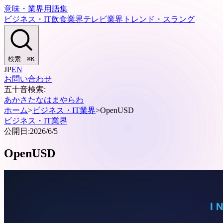
意味・業界用語集
ビジネス・IT
飲食業界
テレビ業界
トレンド・スラング
検索...
⌘
K
JP
EN
お問い合わせ
五十音検索:
あ
か
さ
た
な
は
ま
や
ら
わ
ホーム
>
ビジネス・IT業界
>
OpenUSD
ビジネス・IT業界
公開日:
2026/6/5
OpenUSD