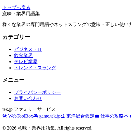
トップへ戻る
意味・業界用語集
様々な業界の専門用語やネットスラングの意味・正しい使い方
カテゴリー
ビジネス・IT
飲食業界
テレビ業界
トレンド・スラング
メニュー
プライバシーポリシー
お問い合わせ
tek.jp ファミリーサービス
🛠️ WebToolBox
🎮 game.tek.jp
🔮 東洋総合鑑定
💼 仕事の攻略本
©
2026
意味・業界用語集. All rights reserved.