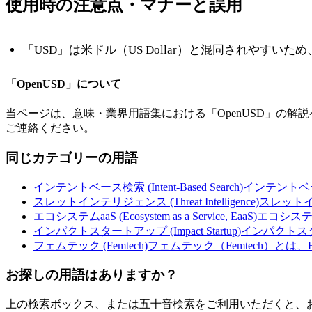
使用時の注意点・マナーと誤用
「USD」は米ドル（US Dollar）と混同されやすいため、3D
「
OpenUSD
」について
当ページは、意味・業界用語集における「
OpenUSD
」の解説
ご連絡ください。
同じカテゴリーの用語
インテントベース検索 (Intent-Based Search)
インテントベ
スレットインテリジェンス (Threat Intelligence)
スレット
エコシステムaaS (Ecosystem as a Service, EaaS)
エコシステ
インパクトスタートアップ (Impact Startup)
インパクトス
フェムテック (Femtech)
フェムテック（Femtech）とは、F
お探しの用語はありますか？
上の検索ボックス、または五十音検索をご利用いただくと、