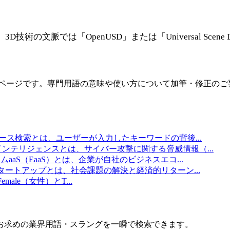
技術の文脈では「OpenUSD」または「Universal Scene 
ページです。専門用語の意味や使い方について加筆・修正のご
ース検索とは、ユーザーが入力したキーワードの背後
...
インテリジェンスとは、サイバー攻撃に関する脅威情報（
...
ムaaS（EaaS）とは、企業が自社のビジネスエコ
...
タートアップとは、社会課題の解決と経済的リターン
...
emale（女性）とT
...
お求めの業界用語・スラングを一瞬で検索できます。