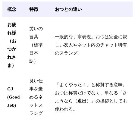
概念
特徴
おつとの違い
お疲
労いの
れ様
言葉
一般的な丁寧表現。おつは完全に親
（お
（標準
しい友人やネット内のチャット特有
つか
日本
のスラング。
れさ
語）
ま）
良い仕
「よくやった！」と称賛する意味。
GJ
事を褒
おつは称賛だけでなく、単なる「さ
(Good
めるネ
ようなら（退出）」の挨拶としても
Job)
ットス
使われる。
ラング