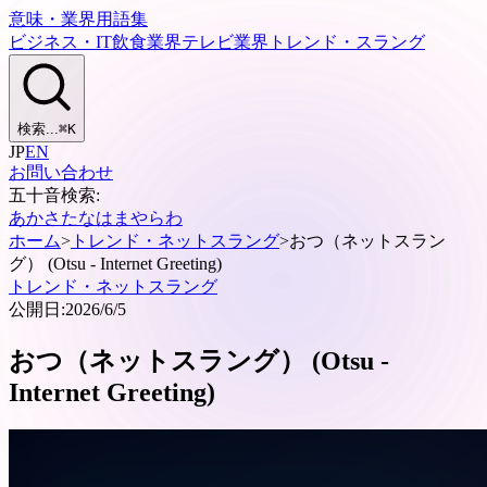
意味・業界用語集
ビジネス・IT
飲食業界
テレビ業界
トレンド・スラング
検索...
⌘
K
JP
EN
お問い合わせ
五十音検索:
あ
か
さ
た
な
は
ま
や
ら
わ
ホーム
>
トレンド・ネットスラング
>
おつ（ネットスラン
グ） (Otsu - Internet Greeting)
トレンド・ネットスラング
公開日:
2026/6/5
おつ（ネットスラング） (Otsu -
Internet Greeting)