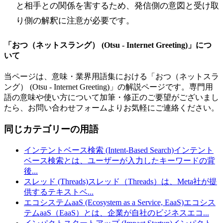
と相手との関係を害するため、発信側の意図と受け取
り側の解釈に注意が必要です。
「
おつ（ネットスラング） (Otsu - Internet Greeting)
」につ
いて
当ページは、意味・業界用語集における「
おつ（ネットスラ
ング） (Otsu - Internet Greeting)
」の解説ページです。専門用
語の意味や使い方について加筆・修正のご要望がございまし
たら、お問い合わせフォームよりお気軽にご連絡ください。
同じカテゴリーの用語
インテントベース検索 (Intent-Based Search)
インテント
ベース検索とは、ユーザーが入力したキーワードの背
後
...
スレッド (Threads)
スレッド（Threads）は、Meta社が提
供するテキストベ
...
エコシステムaaS (Ecosystem as a Service, EaaS)
エコシス
テムaaS（EaaS）とは、企業が自社のビジネスエコ
...