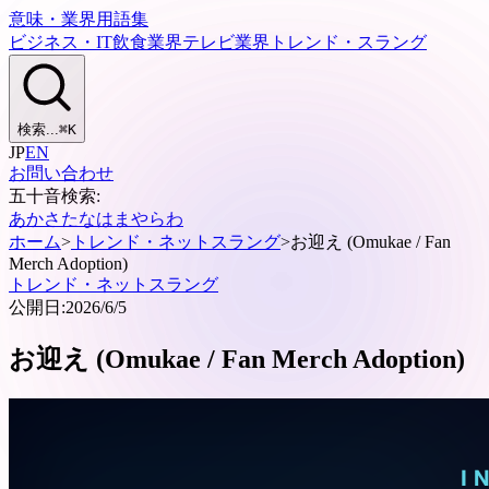
意味・業界用語集
ビジネス・IT
飲食業界
テレビ業界
トレンド・スラング
検索...
⌘
K
JP
EN
お問い合わせ
五十音検索:
あ
か
さ
た
な
は
ま
や
ら
わ
ホーム
>
トレンド・ネットスラング
>
お迎え (Omukae / Fan
Merch Adoption)
トレンド・ネットスラング
公開日:
2026/6/5
お迎え (Omukae / Fan Merch Adoption)