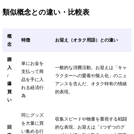
類似概念との違い・比較表
概
特徴
お迎え（オタク用語）との違い
念
購
単にお金を
入
一般的な消費活動。お迎えは「キャ
支払って商
/
ラクターへの愛着や擬人化」のニュ
品を手に入
爆
アンスを含んだ、オタク特有の情緒
れる経済行
買
的表現。
為
い
同じグッズ
収集スピードや物量を重視する戦闘
を大量に買
回
的な表現。お迎えは「1つずつのグ
い集める行