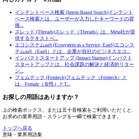
インテントベース検索 (Intent-Based Search)
インテント
ベース検索とは、ユーザーが入力したキーワードの背
後
...
スレッド (Threads)
スレッド（Threads）は、Meta社が提
供するテキストベ
...
エコシステムaaS (Ecosystem as a Service, EaaS)
エコシス
テムaaS（EaaS）とは、企業が自社のビジネスエコ
...
インパクトスタートアップ (Impact Startup)
インパクト
スタートアップとは、社会課題の解決と経済的リター
ン
...
フェムテック (Femtech)
フェムテック（Femtech）と
は、Female（女性）とT
...
お探しの用語はありますか？
上の検索ボックス、または五十音検索をご利用いただくと、
お求めの業界用語・スラングを一瞬で検索できます。
トップへ戻る
意味・業界用語集