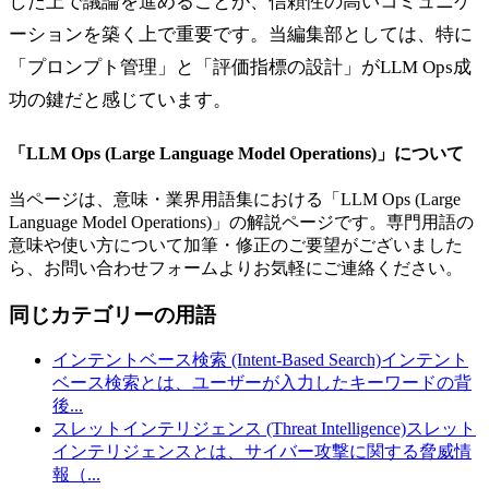
した上で議論を進めることが、信頼性の高いコミュニケ
ーションを築く上で重要です。当編集部としては、特に
「プロンプト管理」と「評価指標の設計」がLLM Ops成
功の鍵だと感じています。
「
LLM Ops (Large Language Model Operations)
」について
当ページは、意味・業界用語集における「
LLM Ops (Large
Language Model Operations)
」の解説ページです。専門用語の
意味や使い方について加筆・修正のご要望がございました
ら、お問い合わせフォームよりお気軽にご連絡ください。
同じカテゴリーの用語
インテントベース検索 (Intent-Based Search)
インテント
ベース検索とは、ユーザーが入力したキーワードの背
後
...
スレットインテリジェンス (Threat Intelligence)
スレット
インテリジェンスとは、サイバー攻撃に関する脅威情
報（
...