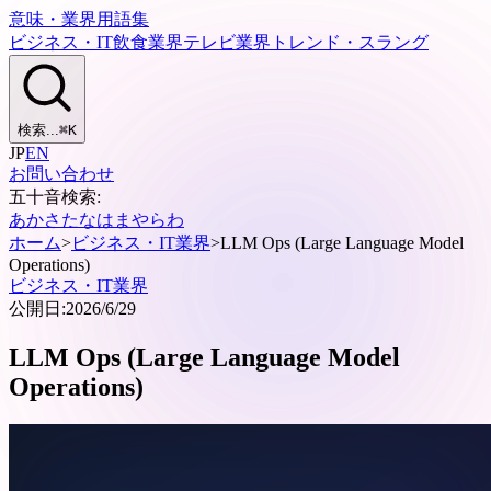
意味・業界用語集
ビジネス・IT
飲食業界
テレビ業界
トレンド・スラング
検索...
⌘
K
JP
EN
お問い合わせ
五十音検索:
あ
か
さ
た
な
は
ま
や
ら
わ
ホーム
>
ビジネス・IT業界
>
LLM Ops (Large Language Model
Operations)
ビジネス・IT業界
公開日:
2026/6/29
LLM Ops (Large Language Model
Operations)