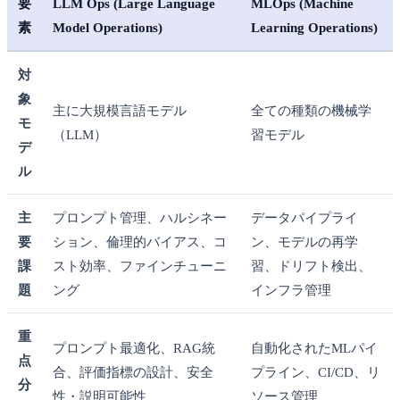
要
LLM Ops (Large Language
MLOps (Machine
素
Model Operations)
Learning Operations)
対
象
主に大規模言語モデル
全ての種類の機械学
モ
（LLM）
習モデル
デ
ル
主
プロンプト管理、ハルシネー
データパイプライ
要
ション、倫理的バイアス、コ
ン、モデルの再学
課
スト効率、ファインチューニ
習、ドリフト検出、
題
ング
インフラ管理
重
プロンプト最適化、RAG統
自動化されたMLパイ
点
合、評価指標の設計、安全
プライン、CI/CD、リ
分
性・説明可能性
ソース管理