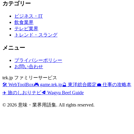
カテゴリー
ビジネス・IT
飲食業界
テレビ業界
トレンド・スラング
メニュー
プライバシーポリシー
お問い合わせ
tek.jp ファミリーサービス
🛠️ WebToolBox
🎮 game.tek.jp
🔮 東洋総合鑑定
💼 仕事の攻略本
✈️ 旅のしおりナビ
🥩 Wagyu Beef Guide
©
2026
意味・業界用語集. All rights reserved.