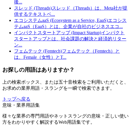
後
...
スレッド (Threads)
スレッド（Threads）は、Meta社が提
供するテキストベ
...
エコシステムaaS (Ecosystem as a Service, EaaS)
エコシス
テムaaS（EaaS）とは、企業が自社のビジネスエコ
...
インパクトスタートアップ (Impact Startup)
インパクト
スタートアップとは、社会課題の解決と経済的リター
ン
...
フェムテック (Femtech)
フェムテック（Femtech）と
は、Female（女性）とT
...
お探しの用語はありますか？
上の検索ボックス、または五十音検索をご利用いただくと、
お求めの業界用語・スラングを一瞬で検索できます。
トップへ戻る
意味・業界用語集
様々な業界の専門用語やネットスラングの意味・正しい使い
方をわかりやすく解説するWeb用語集です。