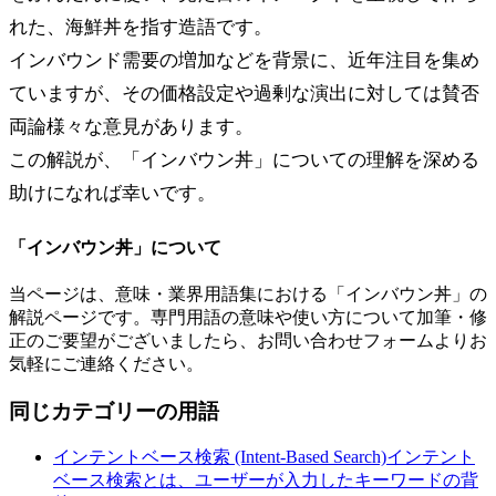
れた、海鮮丼を指す造語です。
インバウンド需要の増加などを背景に、近年注目を集め
ていますが、その価格設定や過剰な演出に対しては賛否
両論様々な意見があります。
この解説が、「インバウン丼」についての理解を深める
助けになれば幸いです。
「
インバウン丼
」について
当ページは、意味・業界用語集における「
インバウン丼
」の
解説ページです。専門用語の意味や使い方について加筆・修
正のご要望がございましたら、お問い合わせフォームよりお
気軽にご連絡ください。
同じカテゴリーの用語
インテントベース検索 (Intent-Based Search)
インテント
ベース検索とは、ユーザーが入力したキーワードの背