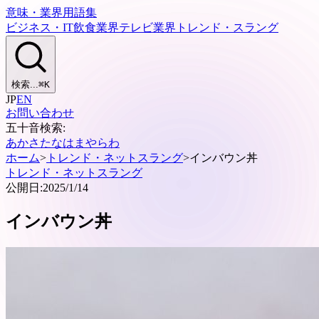
意味・業界用語集
ビジネス・IT
飲食業界
テレビ業界
トレンド・スラング
検索...
⌘
K
JP
EN
お問い合わせ
五十音検索:
あ
か
さ
た
な
は
ま
や
ら
わ
ホーム
>
トレンド・ネットスラング
>
インバウン丼
トレンド・ネットスラング
公開日:
2025/1/14
インバウン丼