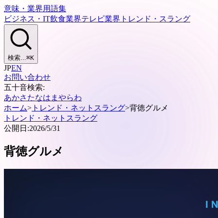
意味・業界用語集
ビジネス・IT
飲食業界
テレビ業界
トレンド・スラング
検索...
⌘
K
JP
EN
お問い合わせ
五十音検索:
あ
か
さ
た
な
は
ま
や
ら
わ
ホーム
>
トレンド・ネットスラング
>
背徳グルメ
トレンド・ネットスラング
公開日:
2026/5/31
背徳グルメ