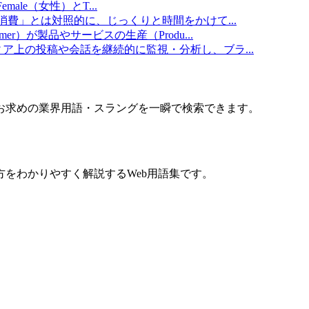
emale（女性）とT
...
消費」とは対照的に、じっくりと時間をかけて
...
umer）が製品やサービスの生産（Produ
...
ィア上の投稿や会話を継続的に監視・分析し、ブラ
...
お求めの業界用語・スラングを一瞬で検索できます。
をわかりやすく解説するWeb用語集です。