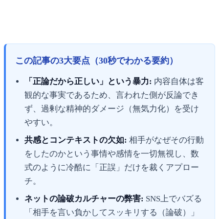
この記事の3大要点（30秒でわかる要約）
「正論だから正しい」という暴力:
内容自体は客
観的な事実であるため、言われた側が反論でき
ず、過剰な精神的ダメージ（無気力化）を受け
やすい。
共感とコンテキストの欠如:
相手がなぜその行動
をしたのかという事情や感情を一切無視し、数
式のように冷酷に「正誤」だけを裁くアプロー
チ。
ネットの論破カルチャーの弊害:
SNS上でバズる
「相手を言い負かしてスッキリする（論破）」