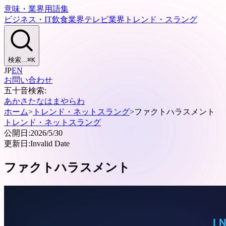
意味・業界用語集
ビジネス・IT
飲食業界
テレビ業界
トレンド・スラング
検索...
⌘
K
JP
EN
お問い合わせ
五十音検索:
あ
か
さ
た
な
は
ま
や
ら
わ
ホーム
>
トレンド・ネットスラング
>
ファクトハラスメント
トレンド・ネットスラング
公開日:
2026/5/30
更新日:
Invalid Date
ファクトハラスメント