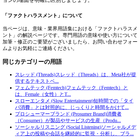
ョンの場面を明確に区別しましょう。
「
ファクトハラスメント
」について
当ページは、意味・業界用語集における「
ファクトハラスメ
ント
」の解説ページです。専門用語の意味や使い方について
加筆・修正のご要望がございましたら、お問い合わせフォー
ムよりお気軽にご連絡ください。
同じカテゴリーの用語
スレッド (Threads)
スレッド（Threads）は、Meta社が提
供するテキストベ
...
フェムテック (Femtech)
フェムテック（Femtech）と
は、Female（女性）とT
...
スローエンタメ (Slow Entertainment)
短時間での「タイ
パ消費」とは対照的に、じっくりと時間をかけて
...
プロシューマーブランド (Prosumer Brand)
消費者
（Consumer）が製品やサービスの生産（Produ
...
ソーシャルリスニング (Social Listening)
ソーシャルメデ
ィア上の投稿や会話を継続的に監視・分析し、ブラ
...