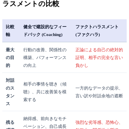
ラスメントの比較
比較
健全で建設的なフィー
ファクトハラスメント
軸
ドバック (Coaching)
(ファクハラ)
最大
行動の改善、関係性の
正論による自己の絶対的
の目
構築、パフォーマンス
証明、相手の完全な言い
的
の向上
負かし
対話
相手の事情を聴き（傾
のス
一方的なデータの提示、
聴）、共に改善策を模
タン
言い訳や対話余地の遮断
索する
ス
納得感、前向きなモチ
残る
強烈な劣等感、恐怖心、
ベーション、自己成長