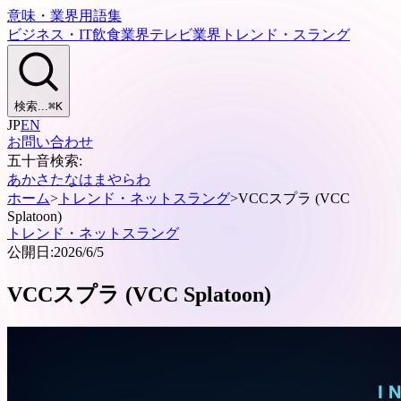
意味・業界用語集
ビジネス・IT
飲食業界
テレビ業界
トレンド・スラング
検索...
⌘
K
JP
EN
お問い合わせ
五十音検索:
あ
か
さ
た
な
は
ま
や
ら
わ
ホーム
>
トレンド・ネットスラング
>
VCCスプラ (VCC
Splatoon)
トレンド・ネットスラング
公開日:
2026/6/5
VCCスプラ (VCC Splatoon)