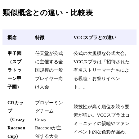
類似概念との違い・比較表
概念
特徴
VCCスプラとの違い
甲子園
任天堂が公式
公式の大規模な公式大会。
（スプ
に主催する全
VCCスプラは「招待された
ラトゥ
国規模の一般
有名ストリーマーたちによ
ーン甲
プレイヤー向
る親睦・お祭りイベン
子園）
け大会
ト」。
CRカッ
プロゲーミン
競技性が高く順位を競う要
プ
グチーム
素が強い。VCCスプラはコ
（Crazy
Crazy
ミュニティの親睦やファン
Raccoon
Raccoonが主
イベント的な色彩が強め。
Cup）
催する大会