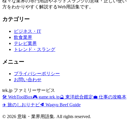
様々な業界の専門用語やネットスラングの意味・正しい使い
方をわかりやすく解説するWeb用語集です。
カテゴリー
ビジネス・IT
飲食業界
テレビ業界
トレンド・スラング
メニュー
プライバシーポリシー
お問い合わせ
tek.jp ファミリーサービス
🛠️ WebToolBox
🎮 game.tek.jp
🔮 東洋総合鑑定
💼 仕事の攻略本
✈️ 旅のしおりナビ
🥩 Wagyu Beef Guide
©
2026
意味・業界用語集. All rights reserved.