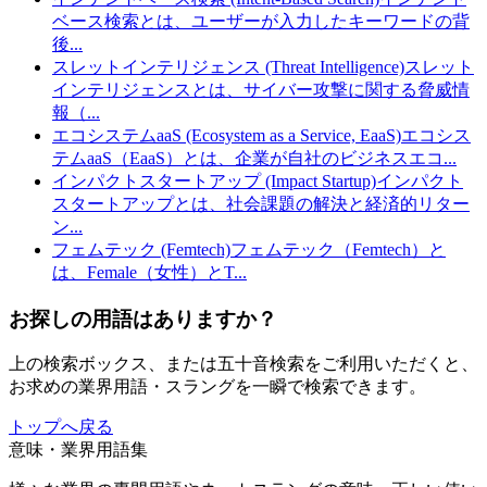
ベース検索とは、ユーザーが入力したキーワードの背
後
...
スレットインテリジェンス (Threat Intelligence)
スレット
インテリジェンスとは、サイバー攻撃に関する脅威情
報（
...
エコシステムaaS (Ecosystem as a Service, EaaS)
エコシス
テムaaS（EaaS）とは、企業が自社のビジネスエコ
...
インパクトスタートアップ (Impact Startup)
インパクト
スタートアップとは、社会課題の解決と経済的リター
ン
...
フェムテック (Femtech)
フェムテック（Femtech）と
は、Female（女性）とT
...
お探しの用語はありますか？
上の検索ボックス、または五十音検索をご利用いただくと、
お求めの業界用語・スラングを一瞬で検索できます。
トップへ戻る
意味・業界用語集