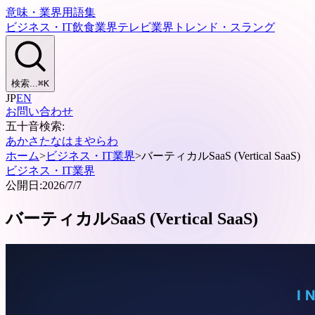
意味・業界用語集
ビジネス・IT
飲食業界
テレビ業界
トレンド・スラング
検索...
⌘
K
JP
EN
お問い合わせ
五十音検索:
あ
か
さ
た
な
は
ま
や
ら
わ
ホーム
>
ビジネス・IT業界
>
バーティカルSaaS (Vertical SaaS)
ビジネス・IT業界
公開日:
2026/7/7
バーティカルSaaS (Vertical SaaS)