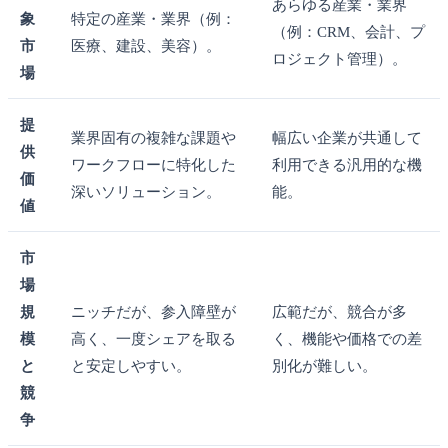
あらゆる産業・業界
象
特定の産業・業界（例：
（例：CRM、会計、プ
市
医療、建設、美容）。
ロジェクト管理）。
場
提
業界固有の複雑な課題や
幅広い企業が共通して
供
ワークフローに特化した
利用できる汎用的な機
価
深いソリューション。
能。
値
市
場
規
ニッチだが、参入障壁が
広範だが、競合が多
模
高く、一度シェアを取る
く、機能や価格での差
と
と安定しやすい。
別化が難しい。
競
争