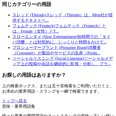
同じカテゴリーの用語
スレッド (Threads)
スレッド（Threads）は、Meta社が提
供するテキストベ
...
フェムテック (Femtech)
フェムテック（Femtech）と
は、Female（女性）とT
...
スローエンタメ (Slow Entertainment)
短時間での「タイ
パ消費」とは対照的に、じっくりと時間をかけて
...
プロシューマーブランド (Prosumer Brand)
消費者
（Consumer）が製品やサービスの生産（Produ
...
ソーシャルリスニング (Social Listening)
ソーシャルメデ
ィア上の投稿や会話を継続的に監視・分析し、ブラ
...
お探しの用語はありますか？
上の検索ボックス、または五十音検索をご利用いただくと、
お求めの業界用語・スラングを一瞬で検索できます。
トップへ戻る
意味・業界用語集
様々な業界の専門用語やネットスラングの意味・正しい使い