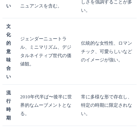
しさを強調することが多
い
ニュアンスを含む。
い。
文
化
ジェンダーニュートラ
的
伝統的な女性性、ロマン
ル、ミニマリズム、デジ
意
チック、可愛らしいなど
タルネイティブ世代の価
味
のイメージが強い。
値観。
合
い
流
2010年代半ば〜後半に世
常に多様な形で存在し、
行
界的なムーブメントとな
特定の時期に限定されな
時
る。
い。
期