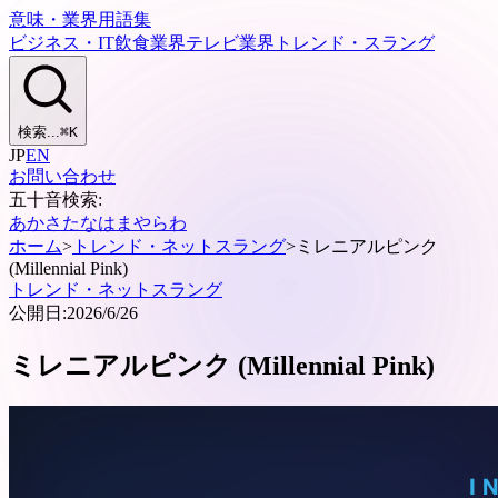
意味・業界用語集
ビジネス・IT
飲食業界
テレビ業界
トレンド・スラング
検索...
⌘
K
JP
EN
お問い合わせ
五十音検索:
あ
か
さ
た
な
は
ま
や
ら
わ
ホーム
>
トレンド・ネットスラング
>
ミレニアルピンク
(Millennial Pink)
トレンド・ネットスラング
公開日:
2026/6/26
ミレニアルピンク (Millennial Pink)