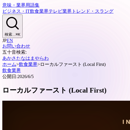
意味・業界用語集
ビジネス・IT
飲食業界
テレビ業界
トレンド・スラング
検索...
⌘
K
JP
EN
お問い合わせ
五十音検索:
あ
か
さ
た
な
は
ま
や
ら
わ
ホーム
>
飲食業界
>
ローカルファースト (Local First)
飲食業界
公開日:
2026/6/5
ローカルファースト (Local First)