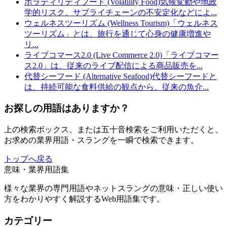
ボラティリティフード (Volatility Food)
気候変動や地政
学的リスク、サプライチェーンの不安定化などによ
...
ウェルネスツーリズム (Wellness Tourism)
「ウェルネス
ツーリズム」とは、旅行を通じて心身の健康増進や
リ
...
ライブコマース2.0 (Live Commerce 2.0)
「ライブコマー
ス2.0」は、従来のライブ配信による商品販売を
...
代替シーフード (Alternative Seafood)
代替シーフードと
は、持続可能な食料供給の観点から、従来の魚介
...
お探しの用語はありますか？
上の検索ボックス、または五十音検索をご利用いただくと、
お求めの業界用語・スラングを一瞬で検索できます。
トップへ戻る
意味・業界用語集
様々な業界の専門用語やネットスラングの意味・正しい使い
方をわかりやすく解説するWeb用語集です。
カテゴリー