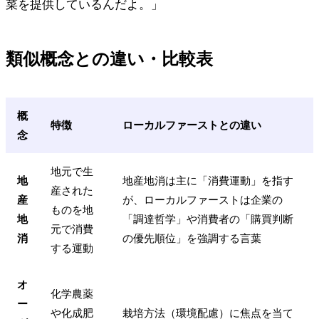
菜を提供しているんだよ。」
類似概念との違い・比較表
概
特徴
ローカルファーストとの違い
念
地元で生
地
地産地消は主に「消費運動」を指す
産された
産
が、ローカルファーストは企業の
ものを地
地
「調達哲学」や消費者の「購買判断
元で消費
消
の優先順位」を強調する言葉
する運動
オ
化学農薬
ー
や化成肥
栽培方法（環境配慮）に焦点を当て