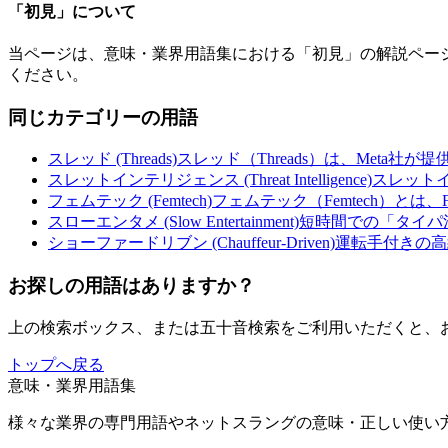
「
初見
」について
当ページは、意味・業界用語集における「
初見
」の解説ペー
ください。
同じカテゴリーの用語
スレッド (Threads)
スレッド（Threads）は、Meta社が
スレットインテリジェンス (Threat Intelligence)
スレット
フェムテック (Femtech)
フェムテック（Femtech）とは、F
スローエンタメ (Slow Entertainment)
短時間での「タイパ
ショーファードリブン (Chauffeur-Driven)
運転手付きの高
お探しの用語はありますか？
上の検索ボックス、または五十音検索をご利用いただくと、
トップへ戻る
意味・業界用語集
様々な業界の専門用語やネットスラングの意味・正しい使い方