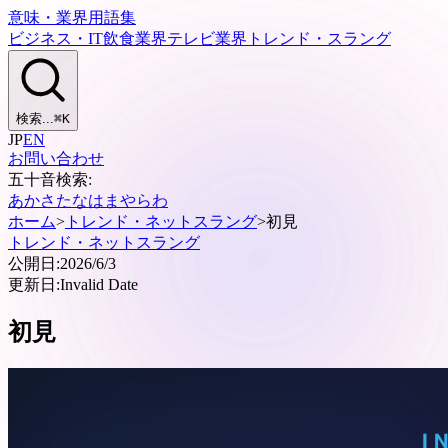
意味・業界用語集
ビジネス・IT
飲食業界
テレビ業界
トレンド・スラング
検索...
⌘
K
JP
EN
お問い合わせ
五十音検索:
あ
か
さ
た
な
は
ま
や
ら
わ
ホーム
>
トレンド・ネットスラング
>
初見
トレンド・ネットスラング
公開日:
2026/6/3
更新日:
Invalid Date
初見