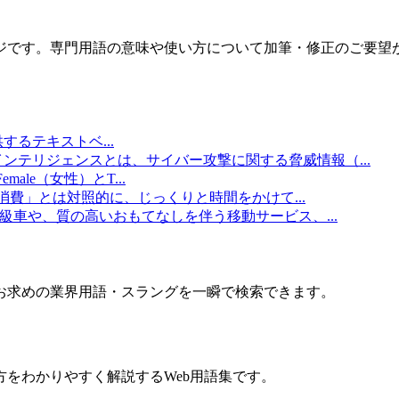
ジです。専門用語の意味や使い方について加筆・修正のご要望
提供するテキストベ
...
インテリジェンスとは、サイバー攻撃に関する脅威情報（
...
emale（女性）とT
...
消費」とは対照的に、じっくりと時間をかけて
...
級車や、質の高いおもてなしを伴う移動サービス、
...
お求めの業界用語・スラングを一瞬で検索できます。
をわかりやすく解説するWeb用語集です。