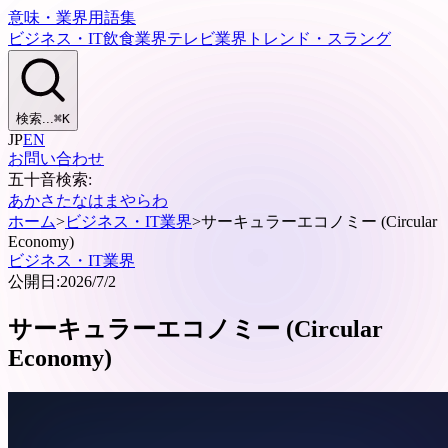
意味・業界用語集
ビジネス・IT
飲食業界
テレビ業界
トレンド・スラング
検索...
⌘
K
JP
EN
お問い合わせ
五十音検索:
あ
か
さ
た
な
は
ま
や
ら
わ
ホーム
>
ビジネス・IT業界
>
サーキュラーエコノミー (Circular
Economy)
ビジネス・IT業界
公開日:
2026/7/2
サーキュラーエコノミー (Circular
Economy)