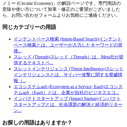
ノミー (Circular Economy)
」の解説ページです。専門用語の
意味や使い方について加筆・修正のご要望がございました
ら、お問い合わせフォームよりお気軽にご連絡ください。
同じカテゴリーの用語
インテントベース検索 (Intent-Based Search)
インテント
ベース検索とは、ユーザーが入力したキーワードの背
後
...
スレッド (Threads)
スレッド（Threads）は、Meta社が提
供するテキストベ
...
スレットインテリジェンス (Threat Intelligence)
スレット
インテリジェンスとは、サイバー攻撃に関する脅威情
報（
...
エコシステムaaS (Ecosystem as a Service, EaaS)
エコシス
テムaaS（EaaS）とは、企業が自社のビジネスエコ
...
インパクトスタートアップ (Impact Startup)
インパクト
スタートアップとは、社会課題の解決と経済的リター
ン
...
お探しの用語はありますか？