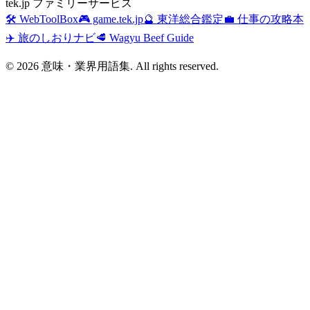
tek.jp ファミリーサービス
🛠️ WebToolBox
🎮 game.tek.jp
🔮 東洋総合鑑定
💼 仕事の攻略本
✈️ 旅のしおりナビ
🥩 Wagyu Beef Guide
©
2026
意味・業界用語集. All rights reserved.