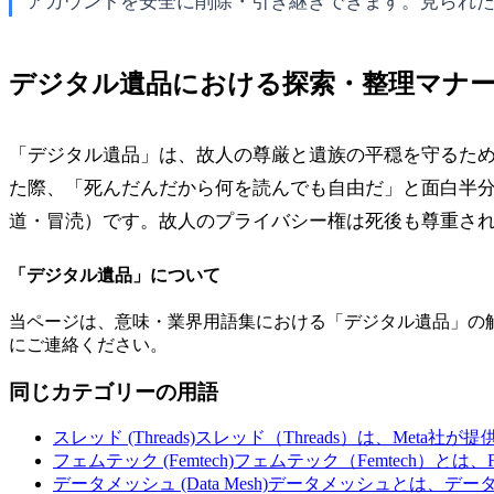
アカウントを安全に削除・引き継ぎできます。見られ
デジタル遺品における探索・整理マナ
「デジタル遺品」は、故人の尊厳と遺族の平穏を守るた
た際、「死んだんだから何を読んでも自由だ」と面白半分
道・冒涜）です。故人のプライバシー権は死後も尊重さ
「
デジタル遺品
」について
当ページは、意味・業界用語集における「
デジタル遺品
」の
にご連絡ください。
同じカテゴリーの用語
スレッド (Threads)
スレッド（Threads）は、Meta社が
フェムテック (Femtech)
フェムテック（Femtech）とは、F
データメッシュ (Data Mesh)
データメッシュとは、デー