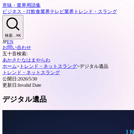
意味・業界用語集
ビジネス・IT
飲食業界
テレビ業界
トレンド・スラング
検索...
⌘
K
JP
EN
お問い合わせ
五十音検索:
あ
か
さ
た
な
は
ま
や
ら
わ
ホーム
>
トレンド・ネットスラング
>
デジタル遺品
トレンド・ネットスラング
公開日:
2026/5/30
更新日:
Invalid Date
デジタル遺品