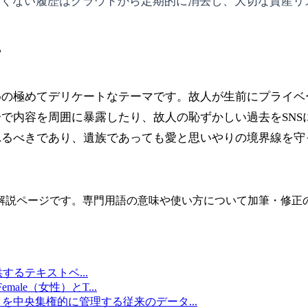
たくない履歴はクラウドから定期的に消去し、大切な資産リ
ー
めの極めてデリケートなテーマです。故人が生前にプライベ
で内容を周囲に暴露したり、故人の恥ずかしい過去をSNS
れるべきであり、遺族であっても愛と思いやりの境界線を守
解説ページです。専門用語の意味や使い方について加筆・修正
提供するテキストベ
...
emale（女性）とT
...
タを中央集権的に管理する従来のデータ
...