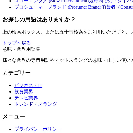
スローエンタメ (Slow Entertainment)
短時間での「タイパ
プロシューマーブランド (Prosumer Brand)
消費者（Cons
お探しの用語はありますか？
上の検索ボックス、または五十音検索をご利用いただくと、
トップへ戻る
意味・業界用語集
様々な業界の専門用語やネットスラングの意味・正しい使い方
カテゴリー
ビジネス・IT
飲食業界
テレビ業界
トレンド・スラング
メニュー
プライバシーポリシー