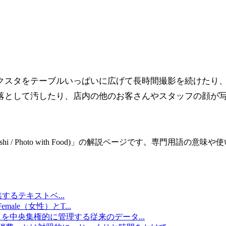
クスタをテーブルいっぱいに広げて長時間撮影を続けたり
落として汚したり、店内の他のお客さんやスタッフの顔が
 / Photo with Food)
」の解説ページです。専門用語の意味や使
提供するテキストベ
...
emale（女性）とT
...
タを中央集権的に管理する従来のデータ
...