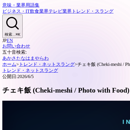
意味・業界用語集
ビジネス・IT
飲食業界
テレビ業界
トレンド・スラング
検索...
⌘
K
JP
EN
お問い合わせ
五十音検索:
あ
か
さ
た
な
は
ま
や
ら
わ
ホーム
>
トレンド・ネットスラング
>
チェキ飯 (Cheki-meshi / Pho
トレンド・ネットスラング
公開日:
2026/6/5
チェキ飯 (Cheki-meshi / Photo with Food)