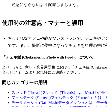
迷惑にならないよう配慮しましょう。
使用時の注意点・マナーと誤用
おしゃれなカフェや静かなレストランで、チェキやア
です。また、撮影に夢中になってチェキを料理の中に
「
チェキ飯 (Cheki-meshi / Photo with Food)
」について
当ページは、意味・業界用語集における「
チェキ飯 (Cheki-meshi
合わせフォームよりお気軽にご連絡ください。
同じカテゴリーの用語
スレッド (Threads)
スレッド（Threads）は、Meta社が
フェムテック (Femtech)
フェムテック（Femtech）とは、F
データメッシュ (Data Mesh)
データメッシュとは、デー