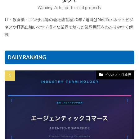
Warning: Attempt to read property
IT・飲食業・コンサル等の会社経営歴20年 / 趣味はNetflix / ネットビジ
ネスやIT系に強いです / 様々な業界で培った業界用語をわかりやすく解
説
DAILY RANKING
ビジネス・IT業界