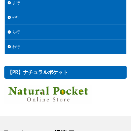
ま行
や行
ら行
わ行
【PR】ナチュラルポケット