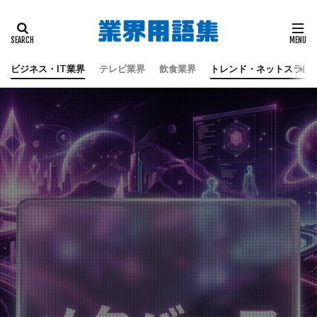
タグ
偽板
地震
天童よしみ
江戸時代
蔦屋重三郎
蔦重栄華乃夢噺
都々逸坊扇歌
ビジネス・IT業界
テレビ業界
飲食業界
トレンド・ネットスラン
黒田六彦
検索