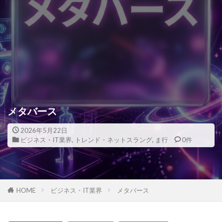
メタバース
2026年5月22日
ビジネス・IT業界
,
トレンド・ネットスラング
,
ま行
0件
HOME
ビジネス・IT業界
メタバース