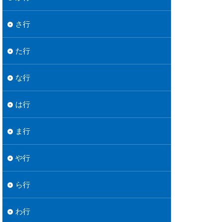
さ行
た行
な行
は行
ま行
や行
ら行
わ行