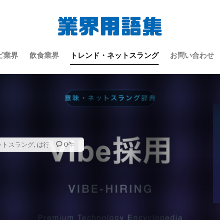
検索
ビ業界
飲食業界
トレンド・ネットスラング
お問い合わせ
ットスラング
,
は行
0件