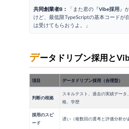
共同創業者B：
「また君の『
Vibe採用
』
けど、最低限TypeScriptの基本コ
は受けてもらおうよ。」
デ
ータドリブン採用とVi
項目
データドリブン採用（合理型）
スキルテスト、過去の実績データ
判断の根拠
格、学歴
採用のスピ
遅い（複数回の選考と評価分析が
ード