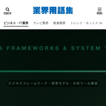
タグ
偽板
地震
天童よしみ
江戸時代
蔦屋重三郎
蔦重栄華乃夢噺
都々逸坊扇歌
ビジネス・IT業界
テレビ業界
飲食業界
トレンド・ネットスラン
黒田六彦
検索