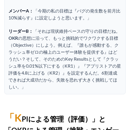
メンバーA：
「今期の私の目標は『バグの発生数を前月比
10%減らす』に設定しようと思います。」
リーダーB：
「それは現状維持ベースの守りの目標だね。
OKR
の思想に沿って、もっと挑戦的でワクワクする目標
（Objective）にしよう。例えば、『誰もが感動する、ク
ラッシュ率ゼロの極上のユーザー体験を提供する』はど
うだい？そして、そのためのKey Resultsとして『クラッ
シュ率を0.01%以下にする（KR1）』『アプリストアの星
評価を4.8に上げる（KR2）』を設定するんだ。6割達成
できれば大成功だから、失敗を恐れず大きく挑戦してほ
しい。」
「K
PIによる管理（評価）」と