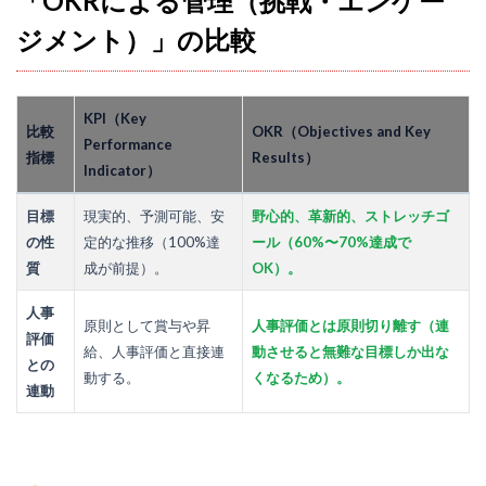
「OKRによる管理（挑戦・エンゲー
ジメント）」の比較
KPI（Key
比較
OKR（Objectives and Key
Performance
指標
Results）
Indicator）
目標
現実的、予測可能、安
野心的、革新的、ストレッチゴ
の性
定的な推移（100%達
ール（60%〜70%達成で
質
成が前提）。
OK）。
人事
原則として賞与や昇
人事評価とは原則切り離す（連
評価
給、人事評価と直接連
動させると無難な目標しか出な
との
動する。
くなるため）。
連動