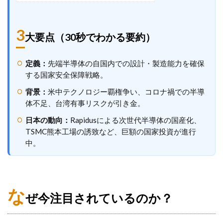
3
大要点（30秒でわかる要約）
定義：
先端半導体の自国内での設計・製造能力を確保
する国家安全保障戦略。
背景：
米中テクノロジー覇権争い、コロナ禍での半導
体不足、台湾有事リスクが引き金。
日本の動向：
Rapidusによる次世代半導体の国産化、
TSMC熊本工場の誘致など、巨額の国家投資が進行
中。
な
ぜ今注目されているのか？