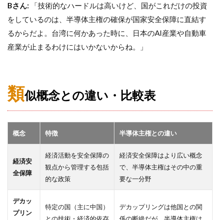
Bさん:
「技術的なハードルは高いけど、国がこれだけの投資
をしているのは、半導体主権の確保が国家安全保障に直結す
るからだよ。台湾に何かあった時に、日本のAI産業や自動車
産業が止まるわけにはいかないからね。」
類
似概念との違い・比較表
概念
特徴
半導体主権との違い
経済活動を安全保障の
経済安全保障はより広い概念
経済安
観点から管理する包括
で、半導体主権はその中の重
全保障
的な政策
要な一分野
デカッ
特定の国（主に中国）
デカップリングは他国との関
プリン
との技術・経済的依存
係の断絶だが、半導体主権は