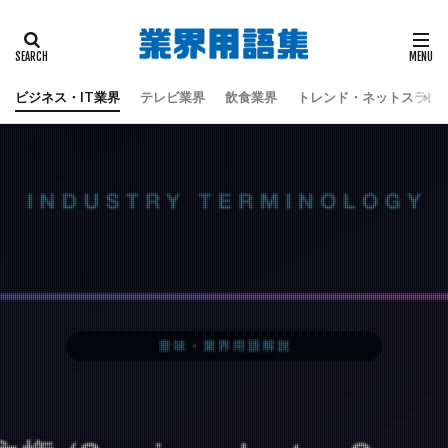
タグ
偽板
地震
天童よしみ
江戸時代
蔦屋重三郎
蔦重栄華乃夢噺
都々逸坊扇歌
ビジネス・IT業界
テレビ業界
飲食業界
トレンド・ネットスラン
黒田六彦
検索