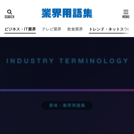
タグ
偽板
地震
天童よしみ
江戸時代
蔦屋重三郎
蔦重栄華乃夢噺
都々逸坊扇歌
ビジネス・IT業界
テレビ業界
飲食業界
トレンド・ネットスラン
黒田六彦
検索