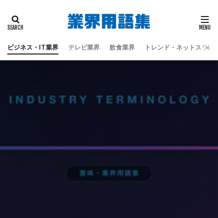
タグ
偽板
地震
天童よしみ
江戸時代
蔦屋重三郎
蔦重栄華乃夢噺
都々逸坊扇歌
ビジネス・IT業界
テレビ業界
飲食業界
トレンド・ネットスラン
黒田六彦
検索