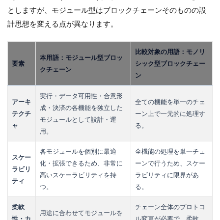
としますが、モジュール型はブロックチェーンそのものの設
計思想を変える点が異なります。
比較対象の用語：モノリ
本用語：モジュール型ブロッ
要素
シック型ブロックチェー
クチェーン
ン
実行・データ可用性・合意形
アーキ
全ての機能を単一のチェ
成・決済の各機能を独立した
テクチ
ーン上で一元的に処理す
モジュールとして設計・運
ャ
る。
用。
各モジュールを個別に最適
全機能の処理を単一チェ
スケー
化・拡張できるため、非常に
ーンで行うため、スケー
ラビリ
高いスケーラビリティを持
ラビリティに限界があ
ティ
つ。
る。
柔軟
チェーン全体のプロトコ
用途に合わせてモジュールを
性・カ
ル変更が必要で、柔軟