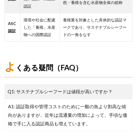
然・養殖を含む水産物全体の総称
認証
環境や社会に配慮
養殖業を対象とした具体的な認証マ
ASC
した「養殖」水産
ークであり、サステナブルシーフー
認証
物への国際認証
ドの一角をなす
よ
くある疑問（FAQ）
Q1: サステナブルシーフードは値段が高いですか？
A1: 認証取得や管理コストのために一般の魚より割高な傾
向がありますが、近年は流通量の増加によって、手頃な価
格で手に入る認証商品も増えています。