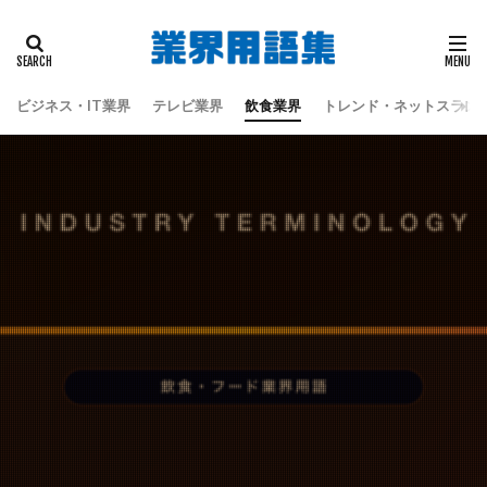
タグ
偽板
地震
天童よしみ
江戸時代
蔦屋重三郎
蔦重栄華乃夢噺
都々逸坊扇歌
ビジネス・IT業界
テレビ業界
飲食業界
トレンド・ネットスラン
黒田六彦
検索