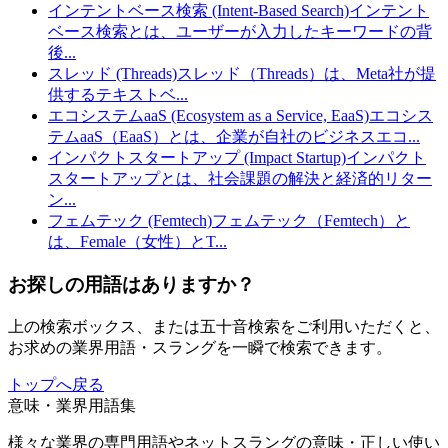
インテントベース検索 (Intent-Based Search)
インテント
ベース検索とは、ユーザーが入力したキーワードの背
後
...
スレッド (Threads)
スレッド（Threads）は、Meta社が提
供するテキストベ
...
エコシステムaaS (Ecosystem as a Service, EaaS)
エコシス
テムaaS（EaaS）とは、企業が自社のビジネスエコ
...
インパクトスタートアップ (Impact Startup)
インパクト
スタートアップとは、社会課題の解決と経済的リター
ン
...
フェムテック (Femtech)
フェムテック（Femtech）と
は、Female（女性）とT
...
お探しの用語はありますか？
上の検索ボックス、または五十音検索をご利用いただくと、
お求めの業界用語・スラングを一瞬で検索できます。
トップへ戻る
意味・業界用語集
様々な業界の専門用語やネットスラングの意味・正しい使い