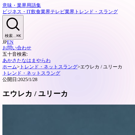
意味・業界用語集
ビジネス・IT
飲食業界
テレビ業界
トレンド・スラング
検索...
⌘
K
JP
EN
お問い合わせ
五十音検索:
あ
か
さ
た
な
は
ま
や
ら
わ
ホーム
>
トレンド・ネットスラング
>
エウレカ / ユリーカ
トレンド・ネットスラング
公開日:
2025/1/28
エウレカ / ユリーカ