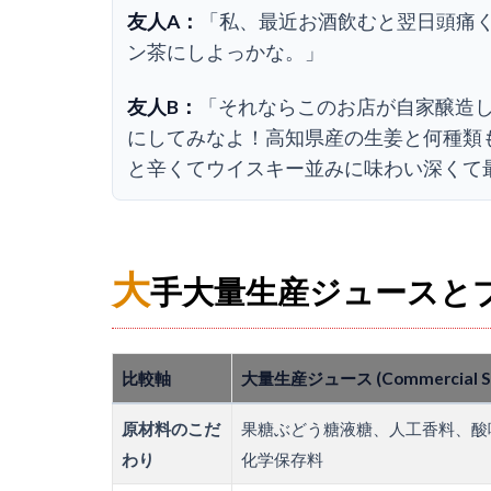
友人A：
「私、最近お酒飲むと翌日頭痛
ン茶にしよっかな。」
友人B：
「それならこのお店が自家醸造
にしてみなよ！高知県産の生姜と何種類
と辛くてウイスキー並みに味わい深くて
大
手大量生産ジュースと
比較軸
大量生産ジュース (Commercial S
原材料のこだ
果糖ぶどう糖液糖、人工香料、酸
わり
化学保存料