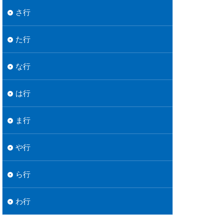
さ行
た行
な行
は行
ま行
や行
ら行
わ行