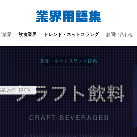
検索
ビ業界
飲食業界
トレンド・ネットスラング
お問い合わせ
業界
,
か行
0件