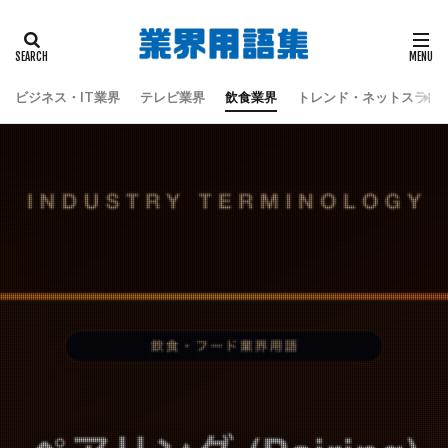
タグ
偽板
地震
天童よしみ
江戸時代
蔦屋重三郎
蔦重栄華乃夢噺
都々逸坊扇歌
ビジネス・IT業界
テレビ業界
飲食業界
トレンド・ネットスラン
黒田六彦
検索